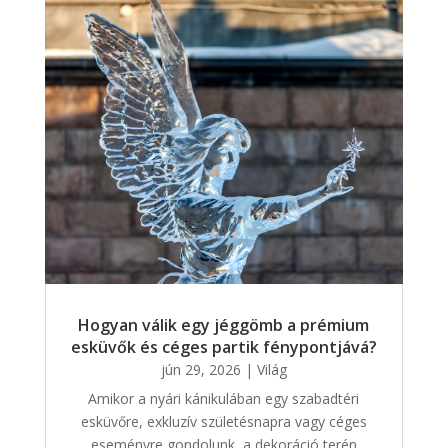
Hogyan válik egy jéggömb a prémium
esküvők és céges partik fénypontjává?
jún 29, 2026
|
Világ
Amikor a nyári kánikulában egy szabadtéri
esküvőre, exkluzív születésnapra vagy céges
eseményre gondolunk, a dekoráció terén