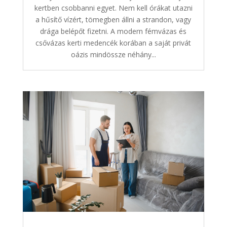
kertben csobbanni egyet. Nem kell órákat utazni
a hűsítő vízért, tömegben állni a strandon, vagy
drága belépőt fizetni. A modern fémvázas és
csővázas kerti medencék korában a saját privát
oázis mindössze néhány...