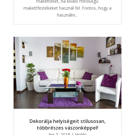
maketteket, ha kiváló minőségű
makettfestékeket használ fel. Fontos, hogy a
használni...
Dekorálja helyiségeit stílusosan,
többrészes vászonképpel!
ápr 3, 2018
|
Hobbi