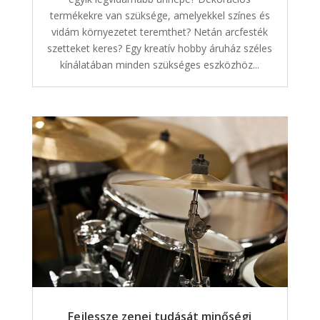
termékekre van szüksége, amelyekkel színes és
vidám környezetet teremthet? Netán arcfesték
szetteket keres? Egy kreatív hobby áruház széles
kínálatában minden szükséges eszközhöz...
Fejlessze zenei tudását minőségi