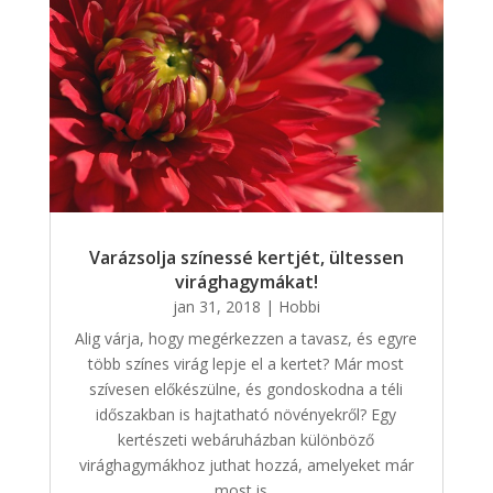
Varázsolja színessé kertjét, ültessen
virághagymákat!
jan 31, 2018
|
Hobbi
Alig várja, hogy megérkezzen a tavasz, és egyre
több színes virág lepje el a kertet? Már most
szívesen előkészülne, és gondoskodna a téli
időszakban is hajtatható növényekről? Egy
kertészeti webáruházban különböző
virághagymákhoz juthat hozzá, amelyeket már
most is...