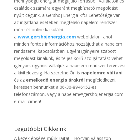
mennyiségű energiát megújuló forrásból! Vállalatok és
családok számára egyaránt megbízható megoldást
nyújt cégünk, a Gershoj Energia Kft.! Lehetősége van
az ingatlana esetében megfelelő napelem rendszer
méretét online kalkulálni
a
www.gershojenergia.com
weboldalon, ahol
minden fontos információhoz hozzájuthat a napelem
rendszerrel kapcsolatban. Egyéni igényeire szabott
megoldást kínálunk, és teljes körű szolgáltatást vehet
igénybe, ugyanis vállaljuk a napelem rendszer tervezést
a kivitelezésig. Ha szeretne Ön is
napelemre váltani
,
és az
emelkedő energia árakról
megfeledkezni,
keressen bennünket a 06-30-8946152-es
telefonszámon, vagy a napelem@gershojenergia.com
e-mail címen!
Legutóbbi Cikkeink
A kezek épsége múlik rajta! – Hogyan válasszon