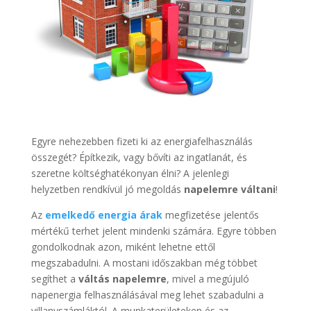
Egyre nehezebben fizeti ki az energiafelhasználás
összegét? Építkezik, vagy bővíti az ingatlanát, és
szeretne költséghatékonyan élni? A jelenlegi
helyzetben rendkívül jó megoldás
napelemre váltani
!
Az
emelkedő energia árak
megfizetése jelentős
mértékű terhet jelent mindenki számára. Egyre többen
gondolkodnak azon, miként lehetne ettől
megszabadulni. A mostani időszakban még többet
segíthet a
váltás napelemre
, mivel a megújuló
napenergia felhasználásával meg lehet szabadulni a
villanyszámláktól. A munkaterületeken és az