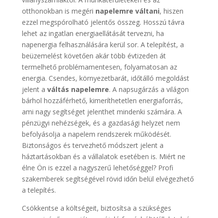
otthonokban is megéri
napelemre váltani
, hiszen
ezzel megspórolható jelentős összeg. Hosszú távra
lehet az ingatlan energiaellátását tervezni, ha
napenergia felhasználására kerül sor. A telepítést, a
beüzemelést követően akár több évtizeden át
termelhető problémamentesen, folyamatosan az
energia. Csendes, környezetbarát, időtálló megoldást
jelent a
váltás napelemre
. A napsugárzás a világon
bárhol hozzáférhető, kimeríthetetlen energiaforrás,
ami nagy segítséget jelenthet mindenki számára. A
pénzügyi nehézségek, és a gazdasági helyzet nem
befolyásolja a napelem rendszerek működését.
Biztonságos és tervezhető módszert jelent a
háztartásokban és a vállalatok esetében is. Miért ne
élne Ön is ezzel a nagyszerű lehetőséggel? Profi
szakemberek segítségével rövid időn belül elvégezhető
a telepítés.
Csökkentse a költségeit, biztosítsa a szükséges