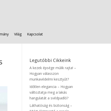
mány
Világ
Kapcsolat
s
Legutóbbi Cikkeink
A kezek épsége múlik rajta! –
Hogyan válasszon
munkavédelmi kesztyűt?
Időtlen elegancia – Hogyan
változtatja meg a lakás
hangulatát a svédpadló?
Láthatóság és biztonság –