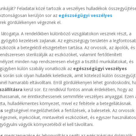
nkáját? Feladatai közé tartozik a veszélyes hulladékok összegyűjtés
biztonságosan kerüljön sor az
egészségügyi veszélyes
rek gördülékenyen végeznek el.
átogatja. A rendelőkben különböző vizsgálatokon vesznek részt, a
gyógyító kezelések zajlanak. Az egészségügy területén a legfontosa
eszközök a betegektől elszigetelten tartása. Az orvosok, az ápolók, é
ndszeresen sterilizálják az eszközöket, valamint fertőtlenített
mélyzet minden nap rendszeresen elvégzi a tisztító munkálatokat, és
ségügyben külön szabály vonatkozik az
egészségügyi veszélyes
k során sok olyan hulladék keletkezik, amit kötelező külön összegyűjt
minél hamarabb eltávolítani. Erről gördülékenyen lehet gondoskodni, h
szállításra
kerül sor. Ez rendkívül fontos annak érdekében, hogy az
zhassanak, ne érintkezhessenek semmiféle veszélyes anyaggal. Ezen 
ta, hulladékmentes környezet, mivel ez feltétele a betegellátásnak.
ás
segítségével megelőzhetőek a fertőzések, a balesetek. Az orvosok
égeznek, injekciókat, mintavételi eszközöket, és egyszer használato
ógyulni vágyók környezetéből el kell távolítani.
ás
megszervezése és lebonyolítása segíti az egészségügyi dolgozók