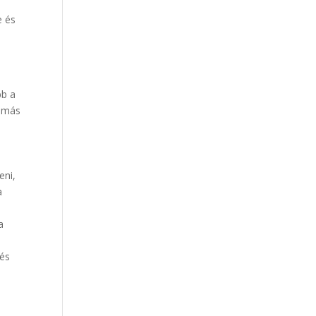
e és
bb a
s más
eni,
a
a
 és
s