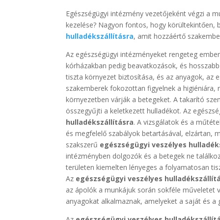
Egészségügyi intézmény vezetőjeként végzi a mu
kezelése? Nagyon fontos, hogy körültekintően, 
hulladékszállításra
, amit hozzáértő szakembe
Az egészségügyi intézményeket rengeteg ember l
kórházakban pedig beavatkozások, és hosszabb 
tiszta környezet biztosítása, és az anyagok, az 
szakemberek fokozottan figyelnek a higiéniára, re
környezetben várják a betegeket. A takarító sze
összegyűjti a keletkezett hulladékot. Az egész
hulladékszállításra
. A vizsgálatok és a műtéte
és megfelelő szabályok betartásával, elzártan, 
szakszerű
egészségügyi veszélyes hulladék
intézményben dolgozók és a betegek ne találko
területen kiemelten lényeges a folyamatosan tisz
Az
egészségügyi veszélyes hulladékszállít
az ápolók a munkájuk során sokféle műveletet v
anyagokat alkalmaznak, amelyeket a saját és a gy
Az
egészségügyi veszélyes hulladékszállít