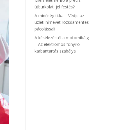
Miért életmentő a precíz
útburkolati jel festés?
A minőség titka – Védje az
üzleti hírnevet rozsdamentes
pácolással!
A késélezéstől a motorhibáig
– Az elektromos fűnyíró
karbantartás szabályai