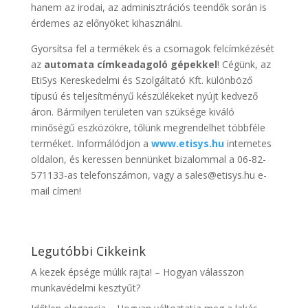
hanem az irodai, az adminisztrációs teendők során is
érdemes az előnyöket kihasználni.
Gyorsítsa fel a termékek és a csomagok felcímkézését
az
automata címkeadagoló gépekkel
! Cégünk, az
EtiSys Kereskedelmi és Szolgáltató Kft. különböző
típusú és teljesítményű készülékeket nyújt kedvező
áron. Bármilyen területen van szüksége kiváló
minőségű eszközökre, tőlünk megrendelhet többféle
terméket. Informálódjon a
www.etisys.hu
internetes
oldalon, és keressen bennünket bizalommal a 06-82-
571133-as telefonszámon, vagy a sales@etisys.hu e-
mail címen!
Legutóbbi Cikkeink
A kezek épsége múlik rajta! – Hogyan válasszon
munkavédelmi kesztyűt?