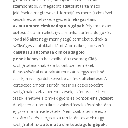
szempontból. A megadott adatokat tartalmazó
jelölések a megtervezett formájú és méretű címkével
készülnek, amelyeket egyszerű felragasztani.
Az
automata címkeadagoló gépek
folyamatosan
biztosítják a címkéket, így a munka során a dolgozók
rövid idő alatt nagy mennyiségű terméket tudnak a
szükséges adatokkal ellátni. A praktikus, korszerű
kialakítású
automata címkeadagoló
gépek
könnyen használhatóak csomagküldő
szolgáltatásoknál, és a különböző termékek
fuvarozásánál is. A raktári munkát is egyszerűbbé
teszik, mivel gördülékenyebb az áruk áttekintése. A
kereskedelemben szintén hasznos eszközökként
szolgálnak ezek a berendezések, számos esetben
teszik lehetővé a címkék gyors és pontos elhelyezését.
A teljesen automatikus leválasztásnak köszönhetően
egyszerű a címke levétele. Nem csak a termelés, a
raktározás, és a logisztika területén tesznek nagy
szolgálatot az
automata címkeadagoló gépek
,