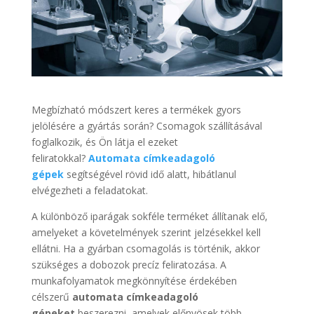
Megbízható módszert keres a termékek gyors
jelölésére a gyártás során? Csomagok szállításával
foglalkozik, és Ön látja el ezeket
feliratokkal?
Automata címkeadagoló
gépek
segítségével rövid idő alatt, hibátlanul
elvégezheti a feladatokat.
A különböző iparágak sokféle terméket állítanak elő,
amelyeket a követelmények szerint jelzésekkel kell
ellátni. Ha a gyárban csomagolás is történik, akkor
szükséges a dobozok precíz feliratozása. A
munkafolyamatok megkönnyítése érdekében
célszerű
automata címkeadagoló
gépeket
beszerezni
, amelyek előnyösek több