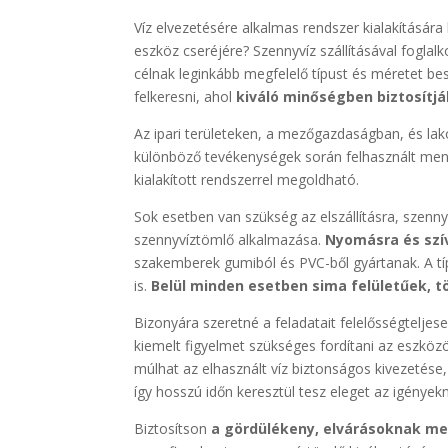
Víz elvezetésére alkalmas rendszer kialakítására
eszköz cseréjére? Szennyvíz szállításával fogla
célnak leginkább megfelelő típust és méretet be
felkeresni, ahol
kiváló minőségben biztosítjá
Az ipari területeken, a mezőgazdaságban, és lak
különböző tevékenységek során felhasznált menn
kialakított rendszerrel megoldható.
Sok esetben van szükség az elszállításra, szenny
szennyvíztömlő alkalmazása.
Nyomásra és szív
szakemberek gumiból és PVC-ből gyártanak. A tí
is.
Belül minden esetben sima felületűek, t
Bizonyára szeretné a feladatait felelősségtelj
kiemelt figyelmet szükséges fordítani az eszköz
múlhat az elhasznált víz biztonságos kivezetése,
így hosszú időn keresztül tesz eleget az igények
Biztosítson
a gördülékeny, elvárásoknak me