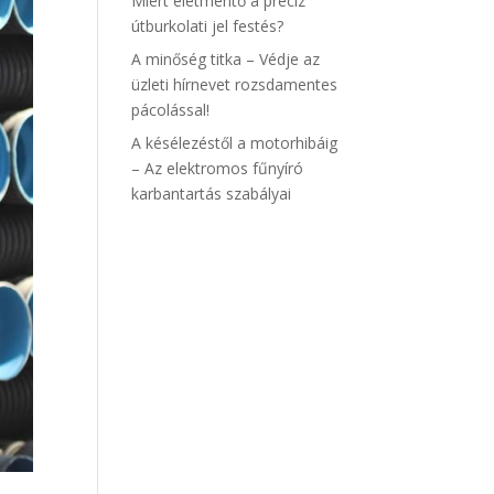
Miért életmentő a precíz
útburkolati jel festés?
A minőség titka – Védje az
üzleti hírnevet rozsdamentes
pácolással!
A késélezéstől a motorhibáig
– Az elektromos fűnyíró
karbantartás szabályai