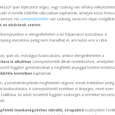
 készül? Ipari fejlesztést végez, vagy szükség van néhány nélkülözhete
lkozik? A tömlők többféle változatban kaphatóak, amelyek közül fontos
szerezni. Ha
szennyvíztömlőre
van szükség, tanácsos olyan szolgáltat
k az elvárások szerint
.
ókörnyezetben is elengedhetetlen a víz folyamatos biztosítása. A
yiség elvezetése pedig nem maradhat el, ami külön erre a célra
víz, ipari víz, műtrágya fuvarozására, amikor elengedhetetlen a
ásra is alkalmas
szennyvíztömlők állnak rendelkezésre, amelyeket
pustól függően gondoskodnak a megfelelő anyaggal történő erősítésü
öbbféle kivitelben
kaphatóak.
esen, a követelményeknek megfelelően végezni, ennek érdekében pedig
ök kiválasztására. A szennyvíztömlő esetében is lényeges, mivel ezen
 szállítása. Az adott területtől függően szükséges a terméket beszerez
nek.
gfelelő munkavégzéshez időtálló, strapabíró
eszközöket! Fordí