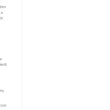
tlen
 a
ót
 a
kről
ni,
tson