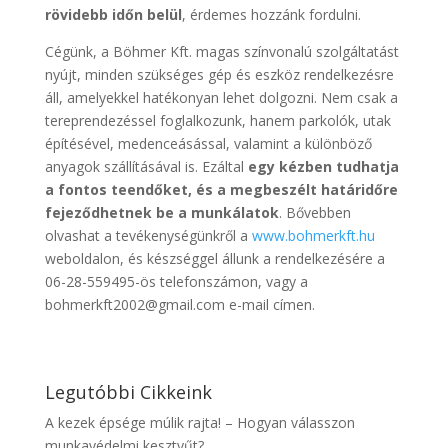
rövidebb időn belül
, érdemes hozzánk fordulni.
Cégünk, a Böhmer Kft. magas színvonalú szolgáltatást
nyújt, minden szükséges gép és eszköz rendelkezésre
áll, amelyekkel hatékonyan lehet dolgozni. Nem csak a
tereprendezéssel foglalkozunk, hanem parkolók, utak
építésével, medenceásással, valamint a különböző
anyagok szállításával is. Ezáltal
egy kézben tudhatja
a fontos teendőket, és a megbeszélt határidőre
fejeződhetnek be a munkálatok
. Bővebben
olvashat a tevékenységünkről a
www.bohmerkft.hu
weboldalon, és készséggel állunk a rendelkezésére a
06-28-559495-ös telefonszámon, vagy a
bohmerkft2002@gmail.com e-mail címen.
Legutóbbi Cikkeink
A kezek épsége múlik rajta! – Hogyan válasszon
munkavédelmi kesztyűt?