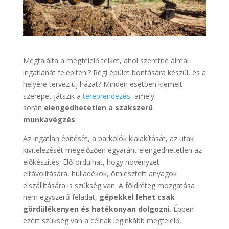
Megtalálta a megfelelő telket, ahol szeretné álmai
ingatlanát felépíteni? Régi épület bontására készül, és a
helyére tervez új házat? Minden esetben kiemelt
szerepet játszik a
tereprendezés
, amely
során
elengedhetetlen a szakszerű
munkavégzés
.
Az ingatlan építését, a parkolók kialakítását, az utak
kivitelezését megelőzően egyaránt elengedhetetlen az
előkészítés. Előfordulhat, hogy növényzet
eltávolítására, hulladékok, ömlesztett anyagok
elszállítására is szükség van. A földréteg mozgatása
nem egyszerű feladat,
gépekkel lehet csak
gördülékenyen és hatékonyan dolgozni
. Éppen
ezért szükség van a célnak leginkább megfelelő,