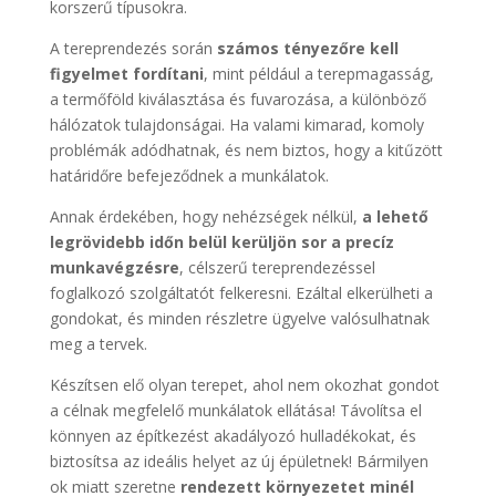
korszerű típusokra.
A tereprendezés során
számos tényezőre kell
figyelmet fordítani
, mint például a terepmagasság,
a termőföld kiválasztása és fuvarozása, a különböző
hálózatok tulajdonságai. Ha valami kimarad, komoly
problémák adódhatnak, és nem biztos, hogy a kitűzött
határidőre befejeződnek a munkálatok.
Annak érdekében, hogy nehézségek nélkül,
a lehető
legrövidebb időn belül kerüljön sor a precíz
munkavégzésre
, célszerű tereprendezéssel
foglalkozó szolgáltatót felkeresni. Ezáltal elkerülheti a
gondokat, és minden részletre ügyelve valósulhatnak
meg a tervek.
Készítsen elő olyan terepet, ahol nem okozhat gondot
a célnak megfelelő munkálatok ellátása! Távolítsa el
könnyen az építkezést akadályozó hulladékokat, és
biztosítsa az ideális helyet az új épületnek! Bármilyen
ok miatt szeretne
rendezett környezetet minél