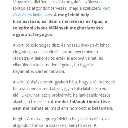
tényezőket illetően is kiváló megoldás szülessen,
fontos az átgondolt tervezés, majd a szakszerű
kerti
tó ásás és kivitelezés
.
A megfelelő hely
kiválasztása, az ideális méretezés és típus, a
telepíteni kívánt élőlények meghatározása
egyaránt lényeges
.
A kerti tó különleges dísz, és hosszú éveken át lehet
elégedett, ha a kivitelezés során ügyel minden
részletre. A dekorációs érték állandóvá válhat, és
elkerülheti a kellemetlenségeket, ha figyel a
folyamatos szinten tartásra.
A kerti tó ásása során gyakori hiba, hogy a túl meredek
fal miatt nem marad aljzat, így a fólia kilátszik a víz
alól. Elkerülheti ezt a problémát, ha lankásabb rézsűt
alakít ki a tó szélein.
A meder falának tömörítése
sem maradhat el
, majd erre homokot is kell teríteni.
Meghatározó a legmegfelelőbb hely kiválasztása, az
átgondolt forma, a szakszerű kerti tó ásás.
A