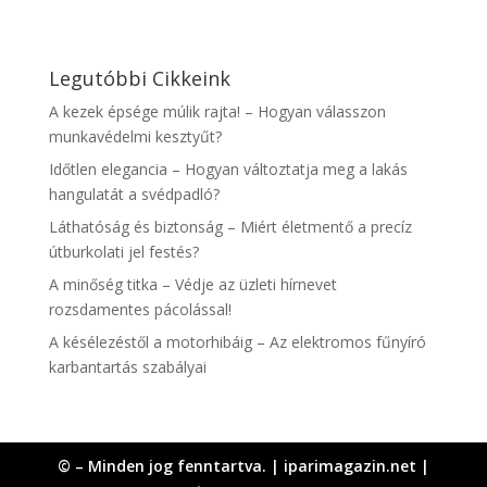
Legutóbbi Cikkeink
A kezek épsége múlik rajta! – Hogyan válasszon
munkavédelmi kesztyűt?
Időtlen elegancia – Hogyan változtatja meg a lakás
hangulatát a svédpadló?
Láthatóság és biztonság – Miért életmentő a precíz
útburkolati jel festés?
A minőség titka – Védje az üzleti hírnevet
rozsdamentes pácolással!
A késélezéstől a motorhibáig – Az elektromos fűnyíró
karbantartás szabályai
© – Minden jog fenntartva. | iparimagazin.net |