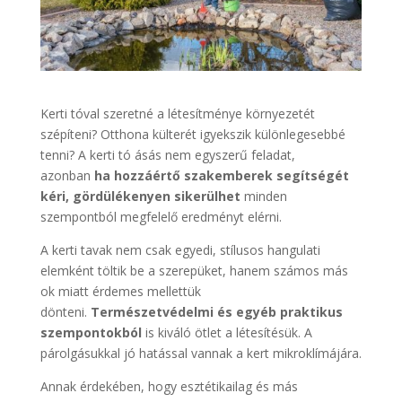
Kerti tóval szeretné a létesítménye környezetét
szépíteni? Otthona külterét igyekszik különlegesebbé
tenni? A kerti tó ásás nem egyszerű feladat,
azonban
ha hozzáértő szakemberek segítségét
kéri, gördülékenyen sikerülhet
minden
szempontból megfelelő eredményt elérni.
A kerti tavak nem csak egyedi, stílusos hangulati
elemként töltik be a szerepüket, hanem számos más
ok miatt érdemes mellettük
dönteni.
Természetvédelmi és egyéb praktikus
szempontokból
is kiváló ötlet a létesítésük. A
párolgásukkal jó hatással vannak a kert mikroklímájára.
Annak érdekében, hogy esztétikailag és más