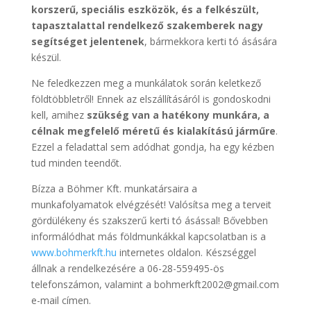
korszerű, speciális eszközök, és a felkészült,
tapasztalattal rendelkező szakemberek nagy
segítséget jelentenek
, bármekkora kerti tó ásására
készül.
Ne feledkezzen meg a munkálatok során keletkező
földtöbbletről! Ennek az elszállításáról is gondoskodni
kell, amihez
szükség van a hatékony munkára, a
célnak megfelelő méretű és kialakítású járműre
.
Ezzel a feladattal sem adódhat gondja, ha egy kézben
tud minden teendőt.
Bízza a Böhmer Kft. munkatársaira a
munkafolyamatok elvégzését! Valósítsa meg a terveit
gördülékeny és szakszerű kerti tó ásással! Bővebben
informálódhat más földmunkákkal kapcsolatban is a
www.bohmerkft.hu
internetes oldalon. Készséggel
állnak a rendelkezésére a 06-28-559495-ös
telefonszámon, valamint a bohmerkft2002@gmail.com
e-mail címen.