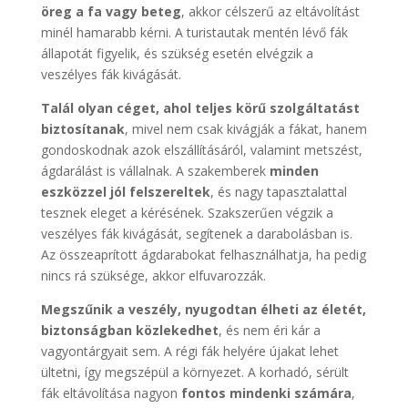
öreg a fa vagy beteg
, akkor célszerű az eltávolítást
minél hamarabb kérni. A turistautak mentén lévő fák
állapotát figyelik, és szükség esetén elvégzik a
veszélyes fák kivágását.
Talál olyan céget, ahol teljes körű szolgáltatást
biztosítanak
, mivel nem csak kivágják a fákat, hanem
gondoskodnak azok elszállításáról, valamint metszést,
ágdarálást is vállalnak. A szakemberek
minden
eszközzel jól felszereltek
, és nagy tapasztalattal
tesznek eleget a kérésének. Szakszerűen végzik a
veszélyes fák kivágását, segítenek a darabolásban is.
Az összeaprított ágdarabokat felhasználhatja, ha pedig
nincs rá szüksége, akkor elfuvarozzák.
Megszűnik a veszély, nyugodtan élheti az életét,
biztonságban közlekedhet
, és nem éri kár a
vagyontárgyait sem. A régi fák helyére újakat lehet
ültetni, így megszépül a környezet. A korhadó, sérült
fák eltávolítása nagyon
fontos mindenki számára
,