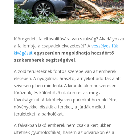
Kiöregedett fa eltávolítására van szükség? Akadályozza
a fa lombja a csapadék elvezetését? A
veszélyes fák
kivágását
egyszerűen megoldhatja hozzáértő
szakemberek segítségével
.
A zöld területeknek fontos szerepe van az emberek
életében. A nyugalmat árasztó, árnyékot adó fák alatt
szívesen pihen mindenki. A kirándulók rendszeresen
túráznak, és különböző utakon teszik meg a
távolságokat. A lakóhelyeken parkokat hoznak létre,
növényekkel díszítik a tereket, a járdák melletti
területeket, a parkolókat.
A falvakban lakó emberek nem csak a kertjükben
ültetnek gyümölcsfákat, hanem az udvarukon és a