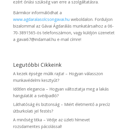
ezért óriási szükség van erre a szolgáltatásra.
Bármikor informálódhat a
www.agdaralasolcsongavai.hu
weboldalon. Forduljon
bizalommal az Gávai Ágdarálás munkatársaihoz a 06-
70-3891565-ös telefonszámon, vagy küldjön üzenetet
a gavai67@indamail.hu e-mail címre!
Legutóbbi Cikkeink
A kezek épsége múlik rajta! – Hogyan válasszon
munkavédelmi kesztyűt?
Időtlen elegancia – Hogyan változtatja meg a lakás
hangulatát a svédpadló?
Láthatóság és biztonság – Miért életmentő a precíz
útburkolati jel festés?
A minőség titka – Védje az üzleti hírnevet
rozsdamentes pácolással!