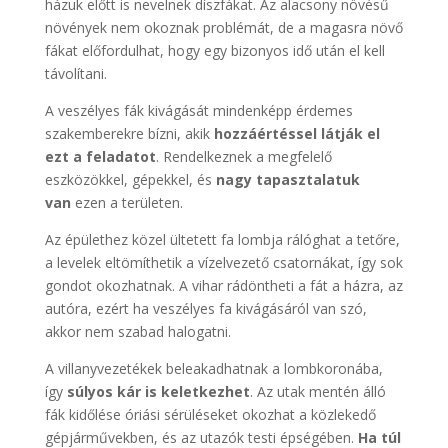
házuk előtt is nevelnek díszfákat. Az alacsony növésű
növények nem okoznak problémát, de a magasra növő
fákat előfordulhat, hogy egy bizonyos idő után el kell
távolítani.
A veszélyes fák kivágását mindenképp érdemes
szakemberekre bízni, akik
hozzáértéssel látják el
ezt a feladatot
. Rendelkeznek a megfelelő
eszközökkel, gépekkel, és
nagy tapasztalatuk
van
ezen a területen.
Az épülethez közel ültetett fa lombja rálóghat a tetőre,
a levelek eltömíthetik a vízelvezető csatornákat, így sok
gondot okozhatnak. A vihar rádöntheti a fát a házra, az
autóra, ezért ha veszélyes fa kivágásáról van szó,
akkor nem szabad halogatni.
A villanyvezetékek beleakadhatnak a lombkoronába,
így
súlyos kár is keletkezhet
. Az utak mentén álló
fák kidőlése óriási sérüléseket okozhat a közlekedő
gépjárművekben, és az utazók testi épségében.
Ha túl