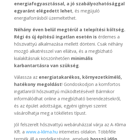
energiafogyasztással, a jó szabályozhatósággal
egyaránt elégedett lehet
, és megújuló
energiaforrásból üzemeltethet.
Néhány éven belül megtérül a telepítési költség.
Régi és új építésű ingatlan esetén is
érdemes a
hőszivattyú alkalmazása mellett dönteni. Csak néhány
mozgó alkatrésszel van ellátva, és a megbízható
kialakításnak köszönhetően
minimális
karbantartásra van szükség
.
Válassza az
energiatakarékos, környezetkímélő,
hatékony megoldást
! Gondoskodjon a komfortos
ingatlanról hőszivattyú működtetésével! Bármikor
informálódhat online a megbízható berendezésekről,
és az épület adottságai, egyéni igényei szerint
vásárolhatja meg a tökéletes típust.
Jól felszerelt hőszivattyú webáruházzal várja az A-Klima
Kft. a
www.a-klima.hu
internetes oldalon. Többféle
termék áll a rendelkezésére, amelyek
hosszú időn