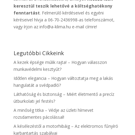
keresztül teszik lehetővé a költséghatékony
fenntartást
. Felmerülő kérdéseivel és egyéni
kéréseivel hívja a 06-70-2436998-as telefonszámot,
vagy írjon az info@a-klima.hu e-mail címre!
Legutóbbi Cikkeink
A kezek épsége múlik rajta! – Hogyan válasszon
munkavédelmi kesztyűt?
Időtlen elegancia – Hogyan változtatja meg a lakás
hangulatát a svédpadló?
Láthatóság és biztonság – Miért életmentő a precíz
útburkolati jel festés?
A minőség titka – Védje az üzleti hírnevet
rozsdamentes pácolással!
A késélezéstől a motorhibáig – Az elektromos fűnyíró
karbantartás szabályai