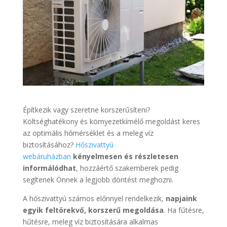
Építkezik vagy szeretne korszerűsíteni?
Költséghatékony és környezetkímélő megoldást keres
az optimális hőmérséklet és a meleg víz
biztosításához?
Hőszivattyú
webáruházban
kényelmesen és részletesen
informálódhat
, hozzáértő szakemberek pedig
segítenek Önnek a legjobb döntést meghozni.
A hőszivattyú számos előnnyel rendelkezik,
napjaink
egyik feltörekvő, korszerű megoldása
. Ha fűtésre,
hűtésre, meleg víz biztosítására alkalmas