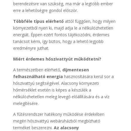
berendezésre van szükség, ma már a legtöbb ember
erre a lehetőségre gondol először.
Többféle típus elérhető
attól függően, hogy milyen
környezetből nyeri ki, majd adja le a nélkülözhetetlen
energiát. Éppen ezért fontos tájékozódni, érdemes
tanácsot kérni, így biztos, hogy a lehető legjobb
eredményre juthat.
Miért érdemes hőszivattyút működtetni?
A természetben elérhető,
díjmentesen
felhasználható energia
hasznosítására kerül sor a
hőszivattyú segítségével. Alacsony környezeti
hőmérséklet esetén is képes a készülék a
nélkülözhetetlen meleg levegő előállítására és a víz
melegítésére.
A fűtésrendszer hatékony működése érdekében
megéri hőszivattyú webáruházból megbízható
terméket beszerezni.
Az alacsony