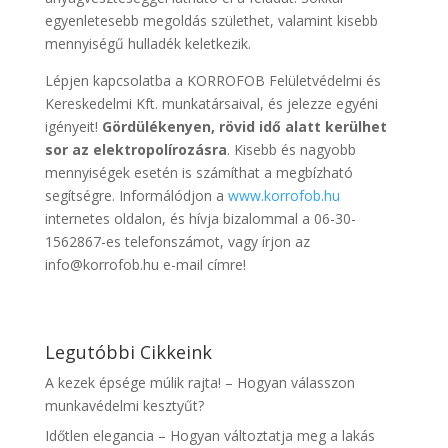
egyenletesebb megoldás születhet, valamint kisebb
mennyiségű hulladék keletkezik.
Lépjen kapcsolatba a KORROFOB Felületvédelmi és
Kereskedelmi Kft. munkatársaival, és jelezze egyéni
igényeit!
Gördülékenyen, rövid idő alatt kerülhet
sor az elektropolírozásra
. Kisebb és nagyobb
mennyiségek esetén is számíthat a megbízható
segítségre. Informálódjon a
www.korrofob.hu
internetes oldalon, és hívja bizalommal a 06-30-
1562867-es telefonszámot, vagy írjon az
info@korrofob.hu e-mail címre!
Legutóbbi Cikkeink
A kezek épsége múlik rajta! – Hogyan válasszon
munkavédelmi kesztyűt?
Időtlen elegancia – Hogyan változtatja meg a lakás