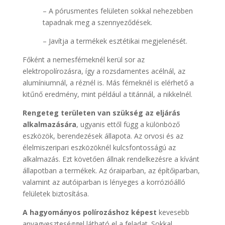
– A pórusmentes felületen sokkal nehezebben
tapadnak meg a szennyeződések.
– Javítja a termékek esztétikai megjelenését.
Főként a nemesfémeknél kerül sor az
elektropolírozásra, így a rozsdamentes acélnál, az
alumíniumnál, a réznél is. Más fémeknél is elérhető a
kitűnő eredmény, mint például a titánnál, a nikkelnél.
Rengeteg területen van szükség az eljárás
alkalmazására
, ugyanis ettől függ a különböző
eszközök, berendezések állapota. Az orvosi és az
élelmiszeripari eszközöknél kulcsfontosságú az
alkalmazás. Ezt követően állnak rendelkezésre a kívánt
állapotban a termékek. Az óraiparban, az építőiparban,
valamint az autóiparban is lényeges a korrózióálló
felületek biztosítása.
A hagyományos polírozáshoz képest
kevesebb
anyagveszteséggel látható el a feladat. Sokkal