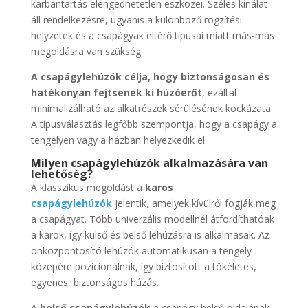
karbantartás elengedhetetlen eszközei. Széles kínálat
áll rendelkezésre, ugyanis a különböző rögzítési
helyzetek és a csapágyak eltérő típusai miatt más-más
megoldásra van szükség.
A csapágylehúzók célja, hogy biztonságosan és
hatékonyan fejtsenek ki húzóerőt
, ezáltal
minimalizálható az alkatrészek sérülésének kockázata.
A típusválasztás legfőbb szempontja, hogy a csapágy a
tengelyen vagy a házban helyezkedik el.
Milyen csapágylehúzók alkalmazására van
lehetőség?
A klasszikus megoldást a
karos
csapágylehúzók
jelentik, amelyek kívülről fogják meg
a csapágyat. Több univerzális modellnél átfordíthatóak
a karok, így külső és belső lehúzásra is alkalmasak. Az
önközpontosító lehúzók automatikusan a tengely
közepére pozicionálnak, így biztosított a tökéletes,
egyenes, biztonságos húzás.
A
belső csapágylehúzók
a csapágy belső oldalának