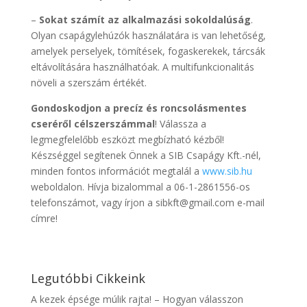
–
Sokat számít az alkalmazási sokoldalúság
.
Olyan csapágylehúzók használatára is van lehetőség,
amelyek perselyek, tömítések, fogaskerekek, tárcsák
eltávolítására használhatóak. A multifunkcionalitás
növeli a szerszám értékét.
Gondoskodjon a precíz és roncsolásmentes
cseréről célszerszámmal
! Válassza a
legmegfelelőbb eszközt megbízható kézből!
Készséggel segítenek Önnek a SIB Csapágy Kft.-nél,
minden fontos információt megtalál a
www.sib.hu
weboldalon. Hívja bizalommal a 06-1-2861556-os
telefonszámot, vagy írjon a sibkft@gmail.com e-mail
címre!
Legutóbbi Cikkeink
A kezek épsége múlik rajta! – Hogyan válasszon