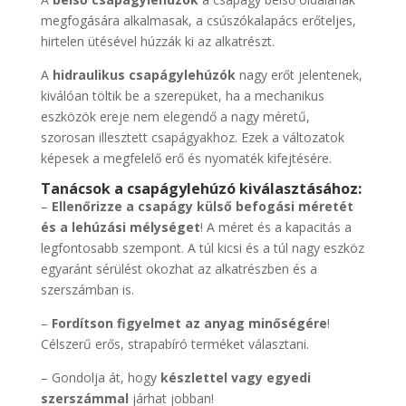
megfogására alkalmasak, a csúszókalapács erőteljes,
hirtelen ütésével húzzák ki az alkatrészt.
A
hidraulikus csapágylehúzók
nagy erőt jelentenek,
kiválóan töltik be a szerepüket, ha a mechanikus
eszközök ereje nem elegendő a nagy méretű,
szorosan illesztett csapágyakhoz. Ezek a változatok
képesek a megfelelő erő és nyomaték kifejtésére.
Tanácsok a csapágylehúzó kiválasztásához:
–
Ellenőrizze a csapágy külső befogási méretét
és a lehúzási mélységet
! A méret és a kapacitás a
legfontosabb szempont. A túl kicsi és a túl nagy eszköz
egyaránt sérülést okozhat az alkatrészben és a
szerszámban is.
–
Fordítson figyelmet az anyag minőségére
!
Célszerű erős, strapabíró terméket választani.
– Gondolja át, hogy
készlettel vagy egyedi
szerszámmal
járhat jobban!