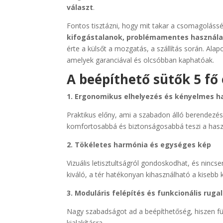
választ
.
Fontos tisztázni, hogy mit takar a csomagolássé
kifogástalanok, problémamentes használa
érte a külsőt a mozgatás, a szállítás során. Alap
amelyek garanciával és olcsóbban kaphatóak.
A beépíthető sütők 5 fő 
1. Ergonomikus elhelyezés és kényelmes h
Praktikus előny, ami a szabadon álló berende
komfortosabbá és biztonságosabbá teszi a haszn
2. Tökéletes harmónia és egységes kép
Vizuális letisztultságról gondoskodhat, és ninc
kiváló, a tér hatékonyan kihasználható a kisebb 
3. Moduláris felépítés és funkcionális ru
Nagy szabadságot ad a beépíthetőség, hiszen füg
kialakításra.