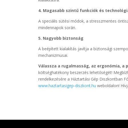
4. Magasabb szintű funkciók és technológ
A speciális sütési módok, a stresszmentes önti
mindennapok során.
5. Nagyobb biztonság
A beépített kialakítás javítja a biztonsági szem
mechanizmusai.
Válassza a rugalmasság, az ergonómia, a 
költséghatékony beszerzés lehetőségét! Megbízh
rendelkezésére a Háztartási Gép Diszkontban Fó
www.haztartasigep-diszkont.hu
weboldalon! Hívj