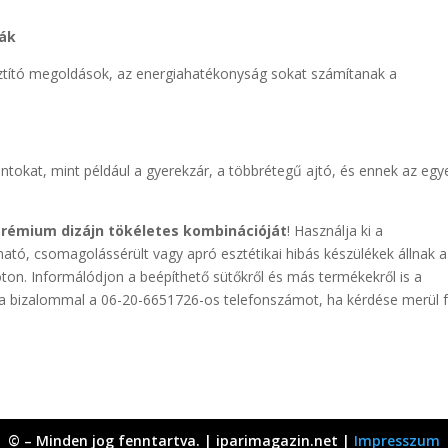
iák
sztító megoldások, az energiahatékonyság sokat számítanak a
pontokat, mint például a gyerekzár, a többrétegű ajtó, és ennek az egy
prémium dizájn tökéletes kombinációját
! Használja ki a
ató, csomagolássérült vagy apró esztétikai hibás készülékek állnak a
ton. Informálódjon a beépíthető sütőkről és más termékekről is a
a bizalommal a 06-20-6651726-os telefonszámot, ha kérdése merül f
© – Minden jog fenntartva. | iparimagazin.net |
Impresszum