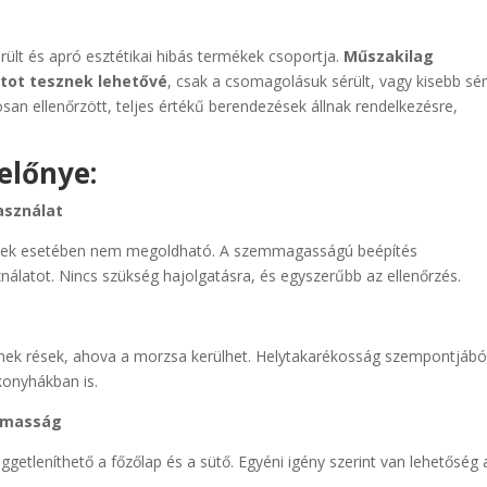
rült és apró esztétikai hibás termékek csoportja.
Műszakilag
tot tesznek lehetővé
, csak a csomagolásuk sérült, vagy kisebb sé
osan ellenőrzött, teljes értékű berendezések állnak rendelkezésre,
előnye:
asználat
zések esetében nem megoldható. A szemmagasságú beépítés
álatot. Nincs szükség hajolgatásra, és egyszerűbb az ellenőrzés.
senek rések, ahova a morzsa kerülhet. Helytakarékosság szempontjábó
konyhákban is.
galmasság
getleníthető a főzőlap és a sütő. Egyéni igény szerint van lehetőség 