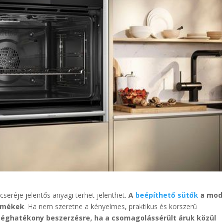
seréje jelentős anyagi terhet jelenthet.
A
beépíthető sütők
a mod
ermékek
. Ha nem szeretne a kényelmes, praktikus és korszerű
séghatékony beszerzésre, ha a csomagolássérült áruk közül