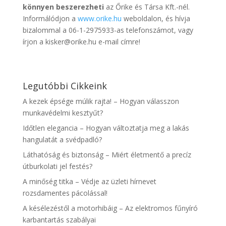
könnyen beszerezheti
az Őrike és Társa Kft.-nél.
Informálódjon a
www.orike.hu
weboldalon, és hívja
bizalommal a 06-1-2975933-as telefonszámot, vagy
írjon a kisker@orike.hu e-mail címre!
Legutóbbi Cikkeink
A kezek épsége múlik rajta! – Hogyan válasszon
munkavédelmi kesztyűt?
Időtlen elegancia – Hogyan változtatja meg a lakás
hangulatát a svédpadló?
Láthatóság és biztonság – Miért életmentő a precíz
útburkolati jel festés?
A minőség titka – Védje az üzleti hírnevet
rozsdamentes pácolással!
A késélezéstől a motorhibáig – Az elektromos fűnyíró
karbantartás szabályai