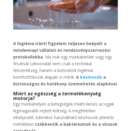
A higiénia iránti figyelem teljesen beépült a
mindennapi vállalati és rendezvényszervezési
protokollokba
. Ma már egy munkaterület vagy egy
fesztivál színvonalát nem csak a technikai
felszereltség, hanem a biztosított higiéniai
komfortfokozat alapján is mérik.
A
kézmosók
a
biztonságos és hatékony üzemeltetés alapkövei
.
Miért az egészség a termelékenység
motorja?
Egy munkahelyen a betegségek miatti kiesés az egyik
legmagasabb rejtett költség. A megfelelően
elhelyezett, bármikor használható kézmosók jelentős
mértékben
csökkentik a baktériumok és a vírusok
terjedését
.