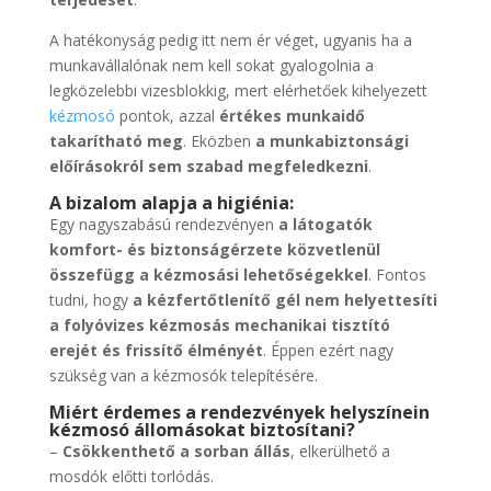
A hatékonyság pedig itt nem ér véget, ugyanis ha a
munkavállalónak nem kell sokat gyalogolnia a
legközelebbi vizesblokkig, mert elérhetőek kihelyezett
kézmosó
pontok, azzal
értékes munkaidő
takarítható meg
. Eközben
a munkabiztonsági
előírásokról sem szabad megfeledkezni
.
A bizalom alapja a higiénia:
Egy nagyszabású rendezvényen
a látogatók
komfort- és biztonságérzete közvetlenül
összefügg a kézmosási lehetőségekkel
. Fontos
tudni, hogy
a kézfertőtlenítő gél nem helyettesíti
a folyóvizes kézmosás mechanikai tisztító
erejét és frissítő élményét
. Éppen ezért nagy
szükség van a kézmosók telepítésére.
Miért érdemes a rendezvények helyszínein
kézmosó állomásokat biztosítani?
–
Csökkenthető a sorban állás
, elkerülhető a
mosdók előtti torlódás.