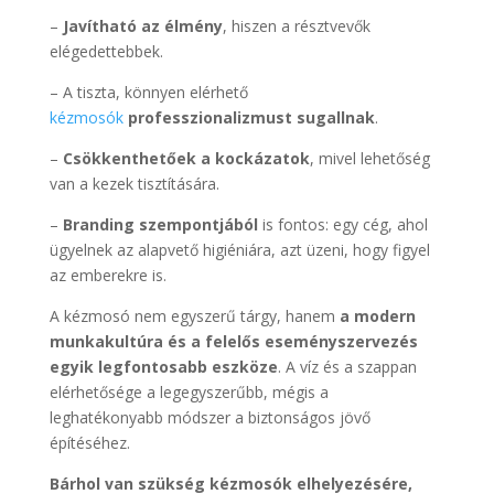
–
Javítható az élmény
, hiszen a résztvevők
elégedettebbek.
– A tiszta, könnyen elérhető
kézmosók
professzionalizmust sugallnak
.
–
Csökkenthetőek a kockázatok
, mivel lehetőség
van a kezek tisztítására.
–
Branding szempontjából
is fontos: egy cég, ahol
ügyelnek az alapvető higiéniára, azt üzeni, hogy figyel
az emberekre is.
A kézmosó nem egyszerű tárgy, hanem
a modern
munkakultúra és a felelős eseményszervezés
egyik legfontosabb eszköze
. A víz és a szappan
elérhetősége a legegyszerűbb, mégis a
leghatékonyabb módszer a biztonságos jövő
építéséhez.
Bárhol van szükség kézmosók elhelyezésére,