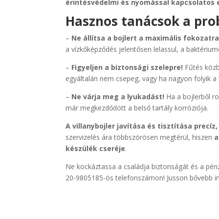
érintésvédelmi és nyomással kapcsolatos 
Hasznos tanácsok a pr
–
Ne állítsa a bojlert a maximális fokozatr
a vízkőképződés jelentősen lelassul, a baktériu
–
Figyeljen a biztonsági szelepre!
Fűtés közbe
egyáltalán nem csepeg, vagy ha nagyon folyik a v
–
Ne várja meg a lyukadást!
Ha a bojlerből ro
már megkezdődött a belső tartály korróziója.
A villanybojler javítása és tisztítása prec
szervizelés ára többszörösen megtérül, hiszen
a
készülék cseréje
.
Ne kockáztassa a családja biztonságát és a pén
20-9805185-ös telefonszámon! Jusson bővebb 