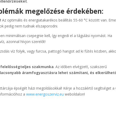
ellenőrzéseket
.
oblémák megelőzése érdekében:
a!
Az optimális és energiatakarékos beállítás 55-60 °C között van. Emel
mok pedig nem tudnak elszaporodni.
n minimálisan csepegnie kell, így engedi el a tágulási nyomást. Ha
íz, azonnal hívjon szerelőt!
zsdás víz folyik, vagy furcsa, pattogó hangot ad ki fűtés közben, akk
íz, felelősségteljes szakmunka
. Az időben elvégzett, szakszerű
lacsonyabb áramfogyasztásra lehet számítani, és elkerülhet
ztárcája épségét házi megoldásokkal! Kérje a hozzáértő segítséget a 
információhoz a
www.energoszerviz.eu
weboldalon!