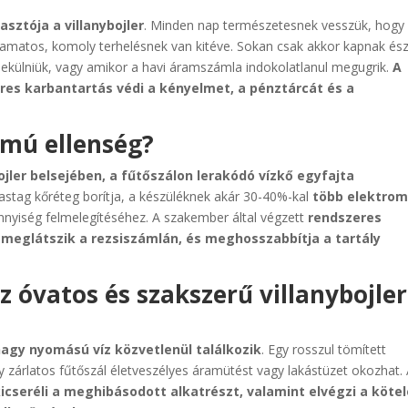
sztója a villanybojler
. Minden nap természetesnek vesszük, hogy
lyamatos, komoly terhelésnek van kitéve. Sokan csak akkor kapnak és
menekülniük, vagy amikor a havi áramszámla indokolatlanul megugrik.
A
res karbantartás védi a kényelmet, a pénztárcát és a
ámú ellenség?
ojler belsejében, a fűtőszálon lerakódó vízkő egyfajta
vastag kőréteg borítja, a készüléknek akár 30-40%-kal
több elektro
yiség felmelegítéséhez. A szakember által végzett
rendszeres
l meglátszik a rezsiszámlán, és meghosszabbítja a tartály
z óvatos és szakszerű villanybojler
agy nyomású víz közvetlenül találkozik
. Egy rosszul tömített
y zárlatos fűtőszál életveszélyes áramütést vagy lakástüzet okozhat.
icseréli a meghibásodott alkatrészt, valamint elvégzi a köte