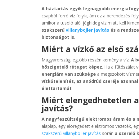
A háztartás egyik legnagyobb energiafogya
csapból forró víz folyik, ám ez a berendezés fo
amikor a tusoló alól jéghideg víz miatt kell ki
szakszerű
villanybojler javítás
és a rendsze
biztonságot is
.
Miért a vízkő az első sz
Magyarország legtöbb részén kemény a víz.
A b
hőszigetelő réteget képez
. Ha a fűtőszálat 
energiára van szüksége
a megszokott vízmenn
vízkőtelenítés, az anódrúd cseréje azonna
élettartamát
.
Miért elengedhetetlen a
javítás?
A nagyfeszültségű elektromos áram és a n
alaplap, egy elöregedett elektromos vezeték, eg
szakszerű villanybojler javítás
során
a szerelő k