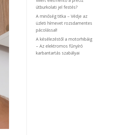
Miért életmentő a precíz
útburkolati jel festés?
A minőség titka – Védje az
üzleti hírnevet rozsdamentes
pácolással!
A késélezéstől a motorhibáig
– Az elektromos fűnyíró
karbantartás szabályai