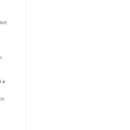
lett
or
ő a
06-