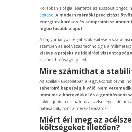
Korábban a tégla jelentette az abszolút origót
építése
.
A modern mérnöki precizitást ötvöz
energiatakarékos és kompromisszummentes
legbiztosabb alapot
.
A hagyományos téglaházak építése a száradási id
szemben az acélvázas technológia a milliméterp
kitéve a projekt az időjárási viszontagsá
kiszámíthatóságot jelent.
Mire számíthat a stabili
Az acéllal kapcsolatban a leggyakoribb tévhit, 
teherbíró képesség kiváló
.
Nem vetemedik, 
immunis a kártevőkkel és a gombásodáss
sokkal jobban ellenállnak a szélsőséges időjárá
hatásainak, mint a merev falazatok.
Miért éri meg az acélsze
költségeket illetően?