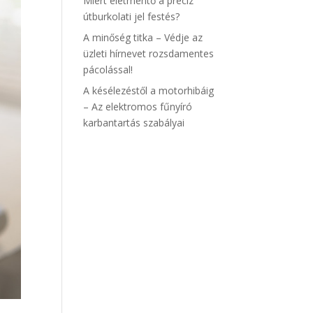
Miért életmentő a precíz
útburkolati jel festés?
A minőség titka – Védje az
üzleti hírnevet rozsdamentes
pácolással!
A késélezéstől a motorhibáig
– Az elektromos fűnyíró
karbantartás szabályai