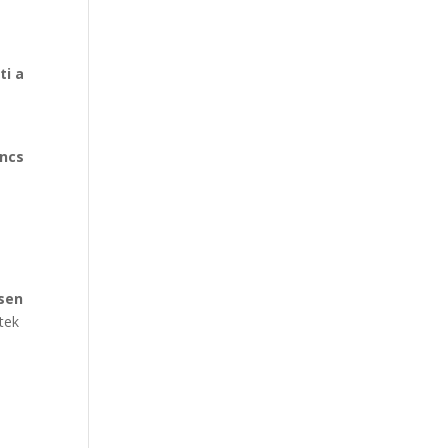
ti a
incs
esen
etek