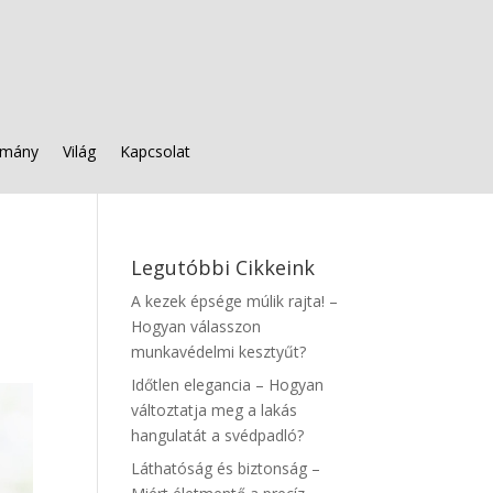
mány
Világ
Kapcsolat
Legutóbbi Cikkeink
A kezek épsége múlik rajta! –
Hogyan válasszon
munkavédelmi kesztyűt?
Időtlen elegancia – Hogyan
változtatja meg a lakás
hangulatát a svédpadló?
Láthatóság és biztonság –