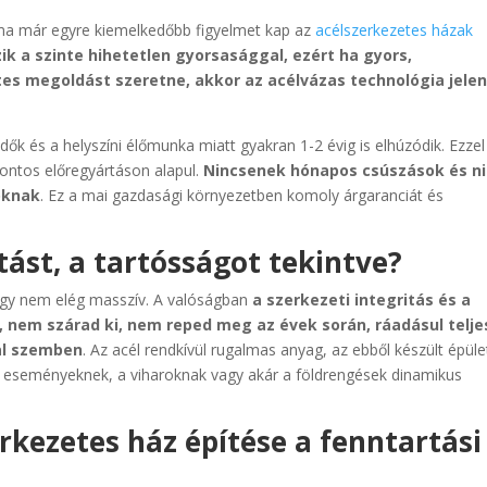
, ma már egyre kiemelkedőbb figyelmet kap az
acélszerkezetes házak
ik a szinte hihetetlen gyorsasággal, ezért ha gyors,
 megoldást szeretne, akkor az acélvázas technológia jelen
ők és a helyszíni élőmunka miatt gyakran 1-2 évig is elhúzódik. Ezzel
ontos előregyártáson alapul.
Nincsenek hónapos csúszások és n
goknak
. Ez a mai gazdasági környezetben komoly árgaranciát és
tást, a tartósságot tekintve?
hogy nem elég masszív. A valóságban
a szerkezeti integritás és a
nem szárad ki, nem reped meg az évek során, ráadásul telj
al szemben
. Az acél rendkívül rugalmas anyag, az ebből készült épül
si eseményeknek, a viharoknak vagy akár a földrengések dinamikus
rkezetes ház építése a fenntartási