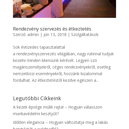
Rendezvény szervezés és étkeztetés
Szerző:
admin
|
jún 13, 2018
|
Szolgáltatások
Sok évtizedes tapasztalattal
a rendezvényszervezés világában, nagy rutinnal tudjuk
kezelni minden kliensünk kérését. Legyen szó
magánszemélyekről, céges rendezvényekről, esetleg
nemzetközi eseményekről, hozzánk bizalommal
fordulhat. Az étkeztetéstől kezdve egészen a...
Legutóbbi Cikkeink
A kezek épsége múlik rajta! – Hogyan válasszon
munkavédelmi kesztyűt?
Időtlen elegancia – Hogyan változtatja meg a lakás
hangulatát a svédpadló?