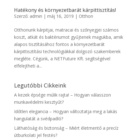
Hatékony és környezetbarát kárpittisztítás!
Szerző:
admin
|
máj 16, 2019
|
Otthon
Otthonunk kárpitjai, matracai és szőnyegjei számos
koszt, atkát és baktériumot gyűjtenek magukba, amik
alapos tisztításához fontos a környezetbarát
kárpittisztítási technológiákkal dolgozó szakemberek
megléte. Cégünk, a NETFuture Kft. segítségével
elfelejtheti a...
Legutóbbi Cikkeink
A kezek épsége múlik rajta! – Hogyan válasszon
munkavédelmi kesztyűt?
Időtlen elegancia – Hogyan változtatja meg a lakás
hangulatát a svédpadló?
Láthatóság és biztonság – Miért életmentő a precíz
útburkolati jel festés?