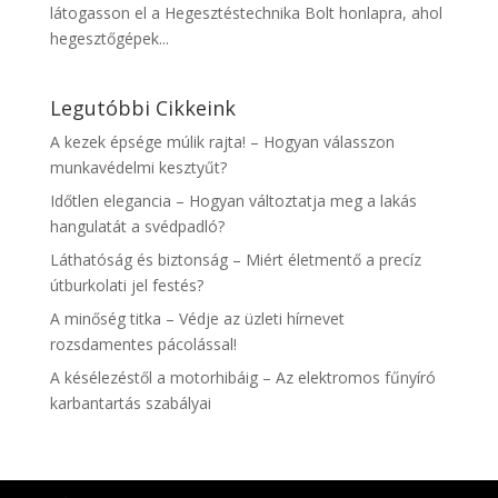
látogasson el a Hegesztéstechnika Bolt honlapra, ahol
hegesztőgépek...
Legutóbbi Cikkeink
A kezek épsége múlik rajta! – Hogyan válasszon
munkavédelmi kesztyűt?
Időtlen elegancia – Hogyan változtatja meg a lakás
hangulatát a svédpadló?
Láthatóság és biztonság – Miért életmentő a precíz
útburkolati jel festés?
A minőség titka – Védje az üzleti hírnevet
rozsdamentes pácolással!
A késélezéstől a motorhibáig – Az elektromos fűnyíró
karbantartás szabályai