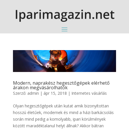
Modern, naprakész hegesztőgépek elérhető
árakon megvásárolhatók
Szerző:
admin
|
ápr 15, 2018
|
Internetes vásárlás
Olyan hegesztőgépek után kutat amik bizonyítottan
hosszú életűek, modernek és mind a házi barkácsolás
során mind pedig a komolyabb, ipari körülmények
között maradéktalanul helyt állnak? Akkor bátran