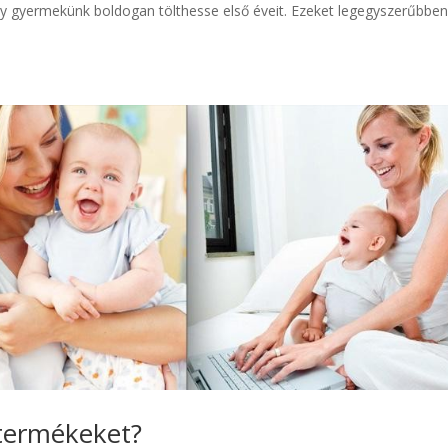
gy gyermekünk boldogan tölthesse első éveit. Ezeket legegyszerűbbe
termékeket?