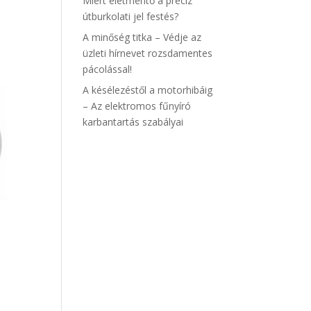
Miért életmentő a precíz
útburkolati jel festés?
A minőség titka – Védje az
üzleti hírnevet rozsdamentes
pácolással!
A késélezéstől a motorhibáig
– Az elektromos fűnyíró
karbantartás szabályai