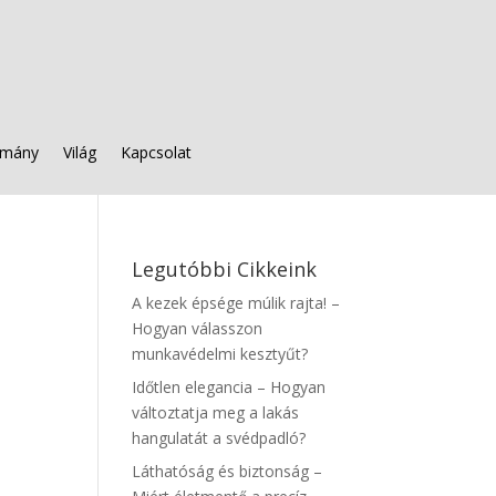
mány
Világ
Kapcsolat
Legutóbbi Cikkeink
A kezek épsége múlik rajta! –
Hogyan válasszon
munkavédelmi kesztyűt?
Időtlen elegancia – Hogyan
változtatja meg a lakás
hangulatát a svédpadló?
Láthatóság és biztonság –