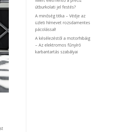
Miért életmentő a precíz
útburkolati jel festés?
A minőség titka – Védje az
üzleti hírnevet rozsdamentes
pácolással!
A késélezéstől a motorhibáig
– Az elektromos fűnyíró
karbantartás szabályai
st