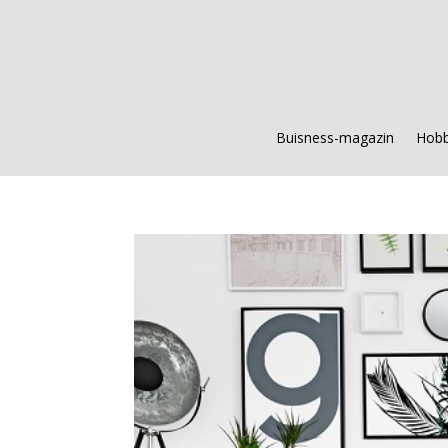
Buisness-magazin
Hobb