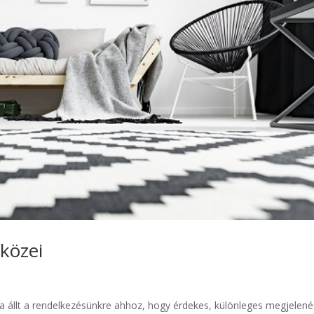
közei
 állt a rendelkezésünkre ahhoz, hogy érdekes, különleges megjelené