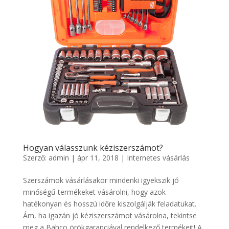
Hogyan válasszunk kéziszerszámot?
Szerző:
admin
|
ápr 11, 2018
|
Internetes vásárlás
Szerszámok vásárlásakor mindenki igyekszik jó
minőségű termékeket vásárolni, hogy azok
hatékonyan és hosszú időre kiszolgálják feladatukat.
Ám, ha igazán jó kéziszerszámot vásárolna, tekintse
meg a Bahco örökgaranciával rendelkező termékeit! A