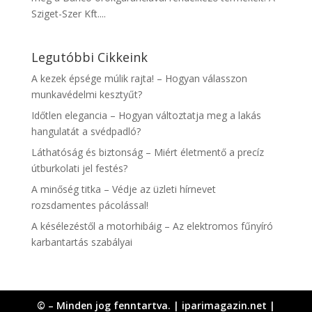
Sziget-Szer Kft....
Legutóbbi Cikkeink
A kezek épsége múlik rajta! – Hogyan válasszon
munkavédelmi kesztyűt?
Időtlen elegancia – Hogyan változtatja meg a lakás
hangulatát a svédpadló?
Láthatóság és biztonság – Miért életmentő a precíz
útburkolati jel festés?
A minőség titka – Védje az üzleti hírnevet
rozsdamentes pácolással!
A késélezéstől a motorhibáig – Az elektromos fűnyíró
karbantartás szabályai
© – Minden jog fenntartva. | iparimagazin.net |