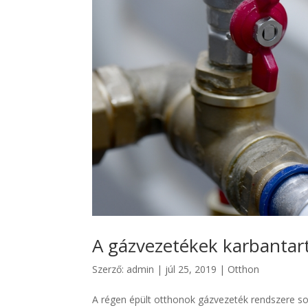
A gázvezetékek karbantar
Szerző:
admin
|
júl 25, 2019
|
Otthon
A régen épült otthonok gázvezeték rendszere soks