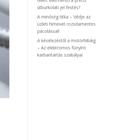
Miért életmentő a precíz
útburkolati jel festés?
A minőség titka – Védje az
üzleti hírnevet rozsdamentes
pácolással!
A késélezéstől a motorhibáig
– Az elektromos fűnyíró
karbantartás szabályai