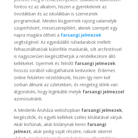
fontos ez az alkalom, hiszen a gyerekeknek az
óvodákban és az iskolákban is szerveznek
programokat. Minden kisgyermek rajong valamelyik
szuperhősért, meseszereplőért, akinek szerepét egy
napra magára öltheti a
farsangi jelmezek
segítségével. Az egyedülálló ruhadarabok mellett
felhasználhatóak különféle maskarák, sőt arcfestéssel
is nagyszerűen kiegészíthetjük a rendelkezésre álló
kellékeket. Gyermek és felnőtt
farsangi jelmezek
hosszú sorából válogathatunk kedvünkre. Érdemes
online felületen nézelődnünk, hiszen így nem kell
sorban állnunk az üzletekben, és rengeteg időnk van
átgondolni, hogy leginkább melyik
farsangi jelmezzel
azonosulnánk.
A Mindenki Áruháza webshopban
farsangi jelmezek
,
kiegészítők, és egyéb kellékek széles kínálatával várjuk.
Akár kisfiúnak, akár kislánynak keres
farsangi
jelmezt
, akár pedig saját részére, nálunk sikerrel