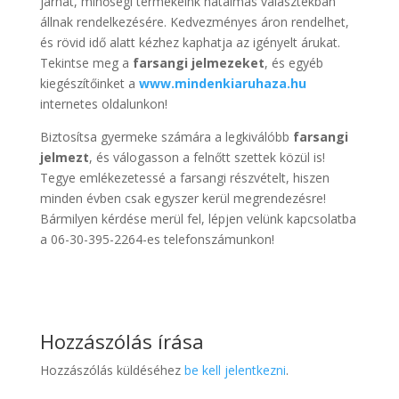
járhat, minőségi termékeink hatalmas választékban
állnak rendelkezésére. Kedvezményes áron rendelhet,
és rövid idő alatt kézhez kaphatja az igényelt árukat.
Tekintse meg a
farsangi jelmezeket
, és egyéb
kiegészítőinket a
www.mindenkiaruhaza.hu
internetes oldalunkon!
Biztosítsa gyermeke számára a legkiválóbb
farsangi
jelmezt
, és válogasson a felnőtt szettek közül is!
Tegye emlékezetessé a farsangi részvételt, hiszen
minden évben csak egyszer kerül megrendezésre!
Bármilyen kérdése merül fel, lépjen velünk kapcsolatba
a 06-30-395-2264-es telefonszámunkon!
Hozzászólás írása
Hozzászólás küldéséhez
be kell jelentkezni
.