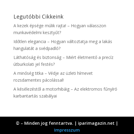
Legutóbbi Cikkeink
A kezek épsége múlik rajta! – Hogyan válasszon
munkavédelmi kesztyűt?
Időtlen elegancia – Hogyan változtatja meg a lakás
hangulatát a svédpadló?
Láthatóság és biztonság – Miért életmentő a precíz
útburkolati jel festés?
A minőség titka – Védje az üzleti hírnevet
rozsdamentes pácolással!
A késélezéstől a motorhibáig – Az elektromos fűnyíró
karbantartás szabályai
© – Minden jog fenntartva. | iparimagazin.net |
Impresszum