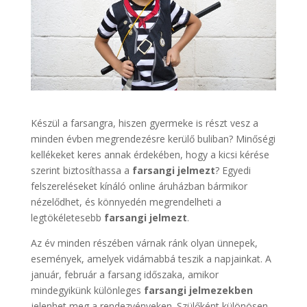
Készül a farsangra, hiszen gyermeke is részt vesz a
minden évben megrendezésre kerülő buliban? Minőségi
kellékeket keres annak érdekében, hogy a kicsi kérése
szerint biztosíthassa a
farsangi jelmezt
? Egyedi
felszereléseket kínáló online áruházban bármikor
nézelődhet, és könnyedén megrendelheti a
legtökéletesebb
farsangi jelmezt
.
Az év minden részében várnak ránk olyan ünnepek,
események, amelyek vidámabbá teszik a napjainkat. A
január, február a farsang időszaka, amikor
mindegyikünk különleges
farsangi jelmezekben
jelenhet meg a rendezvényeken. Szülőként különösen