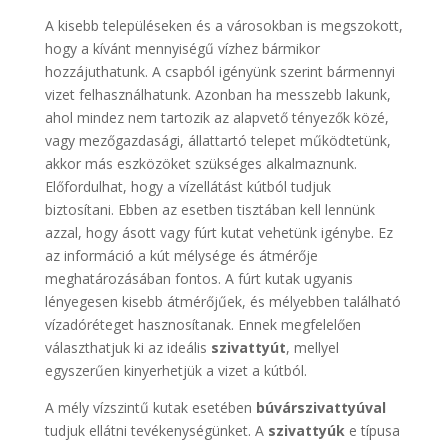
A kisebb településeken és a városokban is megszokott,
hogy a kívánt mennyiségű vízhez bármikor
hozzájuthatunk. A csapból igényünk szerint bármennyi
vizet felhasználhatunk. Azonban ha messzebb lakunk,
ahol mindez nem tartozik az alapvető tényezők közé,
vagy mezőgazdasági, állattartó telepet működtetünk,
akkor más eszközöket szükséges alkalmaznunk.
Előfordulhat, hogy a vízellátást kútból tudjuk
biztosítani. Ebben az esetben tisztában kell lennünk
azzal, hogy ásott vagy fúrt kutat vehetünk igénybe. Ez
az információ a kút mélysége és átmérője
meghatározásában fontos. A fúrt kutak ugyanis
lényegesen kisebb átmérőjűek, és mélyebben található
vízadóréteget hasznosítanak. Ennek megfelelően
választhatjuk ki az ideális
szivattyút
, mellyel
egyszerűen kinyerhetjük a vizet a kútból.
A mély vízszintű kutak esetében
búvárszivattyúval
tudjuk ellátni tevékenységünket. A
szivattyúk
e típusa