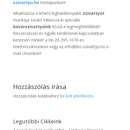
szivattyu.hu
honlapunkon!
Alkalmazza a lehető leghatékonyabb
szivattyút
munkája során! Válassza ki speciális
búvárszivattyúink
közül a legmegfelelőbbet!
Beszerzéssel és egyéb kérdéseivel kapcsolatban
keressen minket a 06-20-395-1670-es
telefonszámunkon vagy az info@ibo-szivattyu.hu e-
mail címünkön!
Hozzászólás írása
Hozzászólás küldéséhez
be kell jelentkezni
.
Legutóbbi Cikkeink