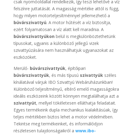
csak nyomóoldallal rendelkezik, így teszi lehetővé a víz
felszínre juttatását. A magasság mértéke attól is függ,
hogy milyen motorteljesítménnyel jellemezhető a
búvárszivattyú
. A motor hűtését a víz biztosítja,
ezért folyamatosan a víz alatt kell maradnia. A
búvárszivattyúkon
belül is megkülönböztethetünk
típusokat, ugyanis a különböző jellegű vizek
szivattyúzására nem használhatjuk ugyanazokat az
eszközöket.
Merülő-
búvárszivattyúk
, építőipari
búvárszivattyúk
, és más típusú
szivattyúk
széles
kínálatával várjuk IBO Szivattyú Webáruházunkban!
Különböző teljesítményű, eltérő emelő magasságokra
ideális eszközeink között könnyen megtalálhatja azt a
szivattyút
, mellyel tökéletesen elláthatja feladatait.
Egyes termékeink dupla mechanikus kialakításúak, így
teljes mértékben biztos lehet a motor védelmében.
Tekintse meg termékeinket, és informálódjon
részletesen tulajdonságaikról a
www.ibo-