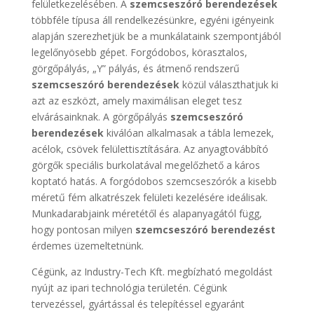
felületkezelésében. A
szemcseszóró berendezések
többféle típusa áll rendelkezésünkre, egyéni igényeink
alapján szerezhetjük be a munkálataink szempontjából
legelőnyösebb gépet. Forgódobos, körasztalos,
görgőpályás, „Y” pályás, és átmenő rendszerű
szemcseszóró berendezések
közül választhatjuk ki
azt az eszközt, amely maximálisan eleget tesz
elvárásainknak. A görgőpályás
szemcseszóró
berendezések
kiválóan alkalmasak a tábla lemezek,
acélok, csövek felülettisztítására. Az anyagtovábbító
görgők speciális burkolatával megelőzhető a káros
koptató hatás. A forgódobos szemcseszórók a kisebb
méretű fém alkatrészek felületi kezelésére ideálisak.
Munkadarabjaink méretétől és alapanyagától függ,
hogy pontosan milyen
szemcseszóró berendezést
érdemes üzemeltetnünk.
Cégünk, az Industry-Tech Kft. megbízható megoldást
nyújt az ipari technológia területén. Cégünk
tervezéssel, gyártással és telepítéssel egyaránt