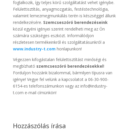
foglalkozik, így teljes körű szolgáltatást vehet igénybe.
Felülettisztítás, anyagmozgatás, festéstechnológia,
valamint lemezmegmunkálás terén is készséggel állunk
rendelkezésére.
Szemcseszóró berendezéseink
közül egyéni igényei szerint rendelheti meg az Ön
számára szükséges eszközt. Informálódjon
részletesen termékeinkről és szolgáltatásunkról a
www.industry-t.com
honlapunkon!
Végezzen kifogástalan felülettisztítást minőségi és
megbízható
szemcseszóró berendezésekkel
!
Forduljon hozzánk bizalommal, bármilyen típusra van
igénye! Vegye fel velünk a kapcsolatot a 06-30-900-
6154-es telefonszámunkon vagy az info@industry-
t.com e-mail címünkön!
Hozzászólás írása