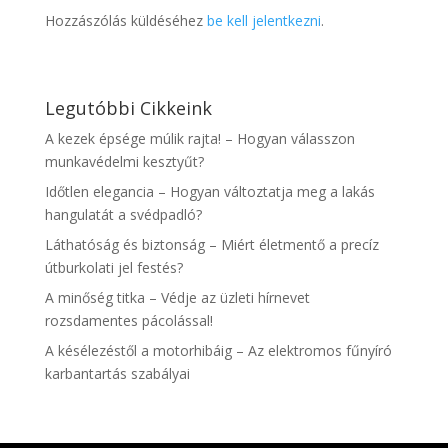
Hozzászólás küldéséhez
be kell jelentkezni
.
Legutóbbi Cikkeink
A kezek épsége múlik rajta! – Hogyan válasszon
munkavédelmi kesztyűt?
Időtlen elegancia – Hogyan változtatja meg a lakás
hangulatát a svédpadló?
Láthatóság és biztonság – Miért életmentő a precíz
útburkolati jel festés?
A minőség titka – Védje az üzleti hírnevet
rozsdamentes pácolással!
A késélezéstől a motorhibáig – Az elektromos fűnyíró
karbantartás szabályai