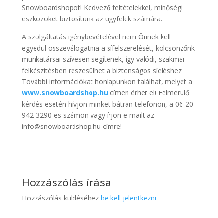
Snowboardshopot! Kedvező feltételekkel, minőségi
eszközöket biztosítunk az ügyfelek számára.
A szolgáltatás igénybevételével nem Önnek kell
egyedül összeválogatnia a sífelszerelését, kölcsönzőnk
munkatársai szívesen segítenek, így valódi, szakmai
felkészítésben részesülhet a biztonságos síeléshez.
További információkat honlapunkon találhat, melyet a
www.snowboardshop.hu
címen érhet el! Felmerülő
kérdés esetén hívjon minket bátran telefonon, a 06-20-
942-3290-es számon vagy írjon e-mailt az
info@snowboardshop.hu címre!
Hozzászólás írása
Hozzászólás küldéséhez
be kell jelentkezni
.