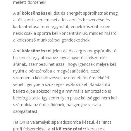
mellett döntenek!
A
sí kölcsönzéssel
időt és energiát spórolhatnak meg
a téli sport szerelmesei a felszerelés beszerzése és
karbantartása terén egyaránt, ennek köszönhetően
nekik csak a sportra kell koncentrálniuk, minden másról
a kölcsönző munkatársai gondoskodnak.
A
sí kölcsönzéssel
jelentős összeg is megspórolható,
hiszen aki egy utánanéz egy alapvető sífelszerelés
árának, szembesülhet azzal, hogy igencsak mélyre kell
nyúlni a pénztárcába a megvásárlásáért, ezzel
szemben a kölcsönzéssel az eredeti ár töredékéért
veheti igénybe a szükséges eszközöket. Ráadásul a
bérleti díjba sokszor még a minimális amortizáció is
belefoglaltatik, így semmilyen plusz költséggel nem kell
számolnia az érdeklődőnek, ha igénybe veszi a
szolgáltatást.
Ha Ön is valamelyik síparadicsomba készül, és nincs
profi felszerelése, a
sí kölcsönzésért
keresse a