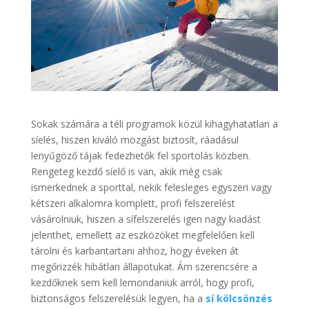
Sokak számára a téli programok közül kihagyhatatlan a
síelés, hiszen kiváló mozgást biztosít, ráadásul
lenyűgöző tájak fedezhetők fel sportolás közben.
Rengeteg kezdő síelő is van, akik még csak
ismerkednek a sporttal, nekik felesleges egyszeri vagy
kétszeri alkalomra komplett, profi felszerelést
vásárolniuk, hiszen a sífelszerelés igen nagy kiadást
jelenthet, emellett az eszközöket megfelelően kell
tárolni és karbantartani ahhoz, hogy éveken át
megőrizzék hibátlan állapotukat. Ám szerencsére a
kezdőknek sem kell lemondaniuk arról, hogy profi,
biztonságos felszerelésük legyen, ha a
sí kölcsönzés