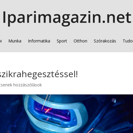
i
Munka
Informatika
Sport
Otthon
Szórakozás
Tudo
 szikrahegesztéssel!
csenek hozzászólások