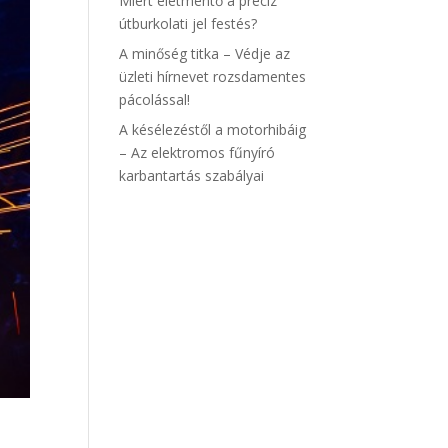
Miért életmentő a precíz
útburkolati jel festés?
A minőség titka – Védje az
üzleti hírnevet rozsdamentes
pácolással!
A késélezéstől a motorhibáig
– Az elektromos fűnyíró
karbantartás szabályai