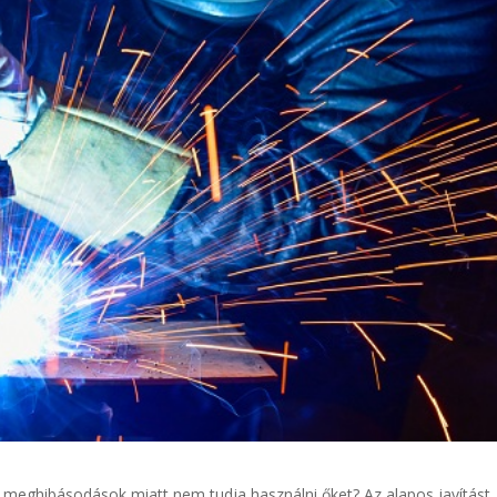
a meghibásodások miatt nem tudja használni őket? Az alapos javítást,