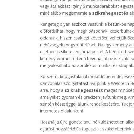
vagy átalakítást igénylő munkadarabokat egyszer
minélelőbb megismernie a
szikrahegesztés
el
Rengeteg olyan eszközt veszünk a kezünkbe nap
előfordulhat, hogy meghibásodnak, kicsorbulnak
oldanunk, hiszen csak ezt követően vehetjük őke
nehézségek megszüntetését. Ha egy kemény anya
esetben is sikeresen járhatunk el. A beépített 
keményfémmel történő bevonásához is kiváló se
megvalósítható az aprólékos munka, és strapabí
Korszerű, kifogástalanul működő berendezésekke
színvonalas szolgáltatást nyújtunk a Weldtech H
arra, hogy a
szikrahegesztést
magas minőségbe
amelyeket gyorsan és precízen javítunk meg. 
szintén készséggel állunk rendelkezésére. Tudj
internetes oldalunkon!
Használja újra gondtalanul nélkülözhetetlen alk
eljárást hozzáértő és tapasztalt szakembereink 