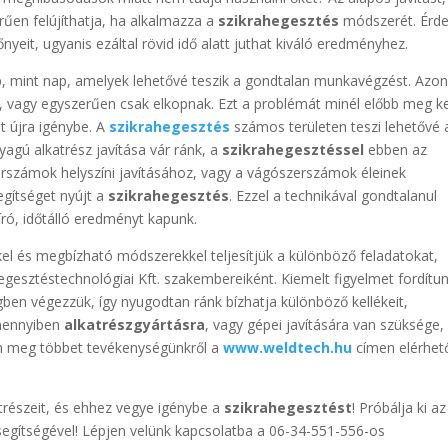
űen felújíthatja, ha alkalmazza a
szikrahegesztés
módszerét. Érd
őnyeit, ugyanis ezáltal rövid idő alatt juthat kiváló eredményhez.
, mint nap, amelyek lehetővé teszik a gondtalan munkavégzést. Azo
, vagy egyszerűen csak elkopnak. Ezt a problémát minél előbb meg ke
t újra igénybe. A
szikrahegesztés
számos területen teszi lehetővé 
gú alkatrész javítása vár ránk, a
szikrahegesztéssel
ebben az
szerszámok helyszíni javításához, vagy a vágószerszámok éleinek
gítséget nyújt a
szikrahegesztés
. Ezzel a technikával gondtalanul
ró, időtálló eredményt kapunk.
l és megbízható módszerekkel teljesítjük a különböző feladatokat,
egesztéstechnológiai Kft. szakembereiként. Kiemelt figyelmet fordítu
n végezzük, így nyugodtan ránk bízhatja különböző kellékeit,
Amennyiben
alkatrészgyártásra
, vagy gépei javítására van szüksége,
on meg többet tevékenységünkről a
www.weldtech.hu
címen elérhet
atrészeit, és ehhez vegye igénybe a
szikrahegesztést
! Próbálja ki az
segítségével! Lépjen velünk kapcsolatba a 06-34-551-556-os