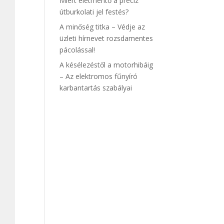
Miért életmentő a precíz
útburkolati jel festés?
A minőség titka – Védje az
üzleti hírnevet rozsdamentes
pácolással!
A késélezéstől a motorhibáig
– Az elektromos fűnyíró
karbantartás szabályai