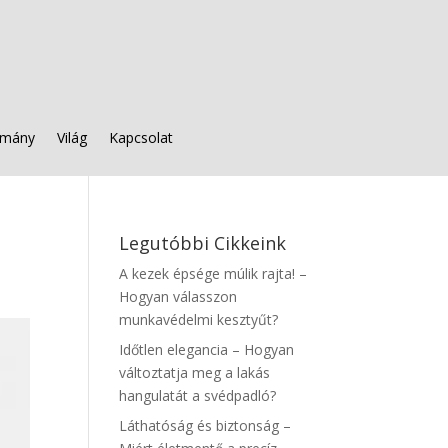
mány
Világ
Kapcsolat
Legutóbbi Cikkeink
A kezek épsége múlik rajta! –
Hogyan válasszon
munkavédelmi kesztyűt?
Időtlen elegancia – Hogyan
változtatja meg a lakás
hangulatát a svédpadló?
Láthatóság és biztonság –