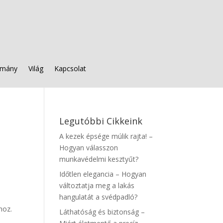
mány
Világ
Kapcsolat
Legutóbbi Cikkeink
A kezek épsége múlik rajta! –
Hogyan válasszon
munkavédelmi kesztyűt?
Időtlen elegancia – Hogyan
változtatja meg a lakás
hangulatát a svédpadló?
hoz.
Láthatóság és biztonság –