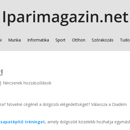
i
Munka
Informatika
Sport
Otthon
Szórakozás
Tudo
!
|
Nincsenek hozzászólások
a? Növelné cégénél a dolgozói elégedettséget? Válassza a Diadém
csapatépítő tréninget
, amely dolgozóit közelebb hozhatja egymás