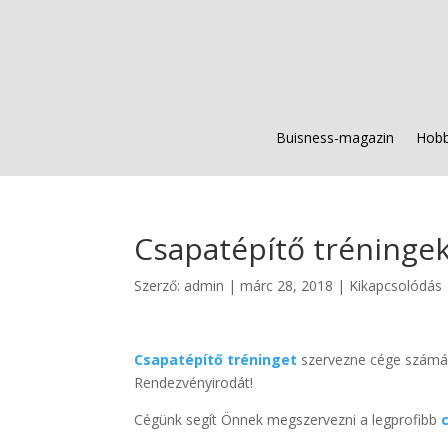
Buisness-magazin
Hobb
Csapatépítő tréningek
Szerző:
admin
|
márc 28, 2018
|
Kikapcsolódás
Csapatépítő tréninget
szervezne cége számár
Rendezvényirodát!
Cégünk segít Önnek megszervezni a legprofibb