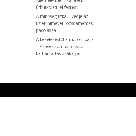
Miért életmentő a precíz
útburkolati jel festés?
A minőség titka – Védje az
üzleti hírnevet rozsdamentes
pácolással!
A késélezéstől a motorhibáig
– Az elektromos fűnyíró
karbantartás szabályai