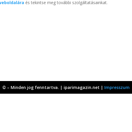
weboldalára
és tekintse meg további szolgáltatásainkat.
© – Minden jog fenntartva. | iparimagazin.net |
Impresszum