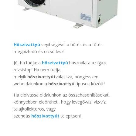
Hőszivattyú
segítségével a hűtés és a fűtés
megbízható és olcsó lesz!
Jó, ha tudja: a
hőszivattyú
használata az igazi
rezsistop! Ha nem tudja,
melyik
hőszivattyút
válassza, böngésszen
weboldalunkon a
hőszivattyú
típusok között!
Ha elolvassa oldalunkon az összehasonlításokat,
könnyebben eldöntheti, hogy levegő-víz, víz-víz,
talajkollektoros, vagy
szondás
hőszivattyút
telepítsen!