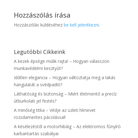
Hozzászólás írása
Hozzászólás küldéséhez
be kell jelentkezni
.
Legutóbbi Cikkeink
A kezek épsége múlik rajta! – Hogyan válasszon
munkavédelmi kesztyűt?
Időtlen elegancia – Hogyan változtatja meg a lakás
hangulatát a svédpadló?
Láthatóság és biztonság – Miért életmentő a precíz
útburkolati jel festés?
A minőség titka – Védje az üzleti hírnevet
rozsdamentes pácolással!
A késélezéstől a motorhibáig – Az elektromos fűnyíró
karbantartás szabályai