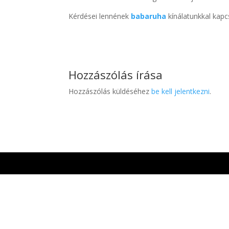
Kérdései lennének
babaruha
kínálatunkkal kap
Hozzászólás írása
Hozzászólás küldéséhez
be kell jelentkezni
.