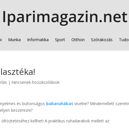
i
Munka
Informatika
Sport
Otthon
Szórakozás
Tudo
lasztéka!
rlás
|
Nincsenek hozzászólások
kényelmes és biztonságos
babaruhákat
viselne? Mindemellett szeret
elyen beszerezni?
öltöztetéséhez kellhet! A praktikus ruhadarabok mellett az