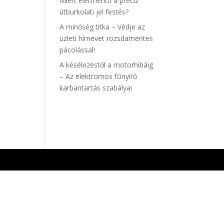
Miért életmentő a precíz
útburkolati jel festés?
A minőség titka – Védje az
üzleti hírnevet rozsdamentes
pácolással!
A késélezéstől a motorhibáig
– Az elektromos fűnyíró
karbantartás szabályai