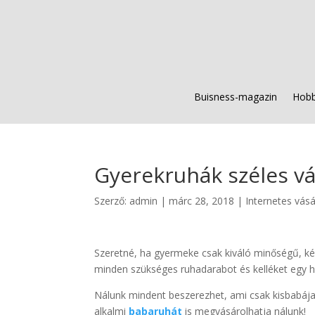
Buisness-magazin
Hobb
Gyerekruhák széles vá
Szerző:
admin
|
márc 28, 2018
|
Internetes vásá
Szeretné, ha gyermeke csak kiváló minőségű, 
minden szükséges ruhadarabot és kelléket egy h
Nálunk mindent beszerezhet, ami csak kisbabája 
alkalmi
babaruhát
is megvásárolhatja nálunk!