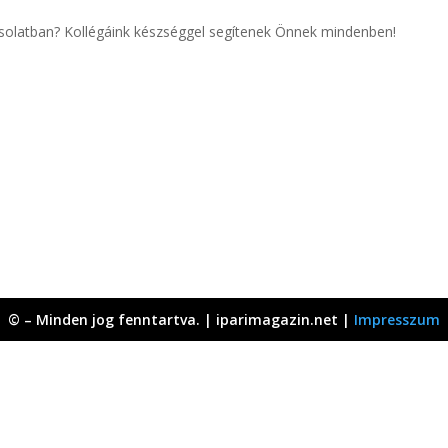
csolatban? Kollégáink készséggel segítenek Önnek mindenben!
© – Minden jog fenntartva. | iparimagazin.net |
Impresszum