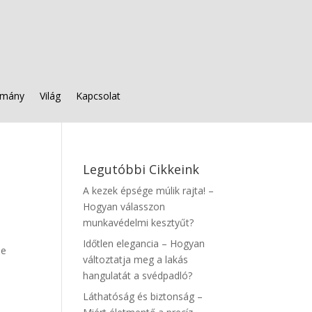
mány
Világ
Kapcsolat
Legutóbbi Cikkeink
A kezek épsége múlik rajta! –
Hogyan válasszon
munkavédelmi kesztyűt?
Időtlen elegancia – Hogyan
ne
változtatja meg a lakás
hangulatát a svédpadló?
Láthatóság és biztonság –