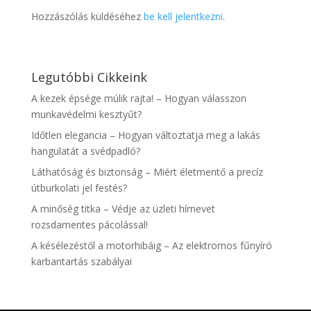
Hozzászólás küldéséhez
be kell jelentkezni
.
Legutóbbi Cikkeink
A kezek épsége múlik rajta! – Hogyan válasszon
munkavédelmi kesztyűt?
Időtlen elegancia – Hogyan változtatja meg a lakás
hangulatát a svédpadló?
Láthatóság és biztonság – Miért életmentő a precíz
útburkolati jel festés?
A minőség titka – Védje az üzleti hírnevet
rozsdamentes pácolással!
A késélezéstől a motorhibáig – Az elektromos fűnyíró
karbantartás szabályai