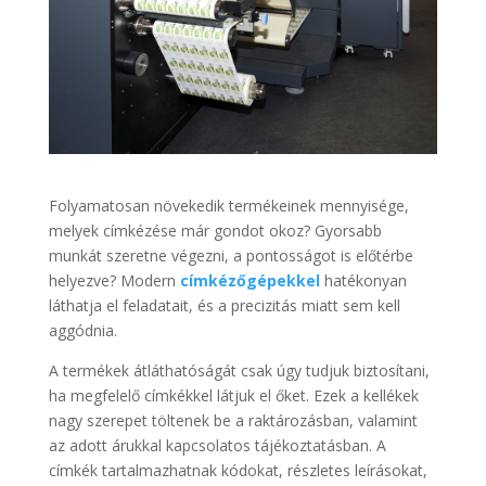
Folyamatosan növekedik termékeinek mennyisége,
melyek címkézése már gondot okoz? Gyorsabb
munkát szeretne végezni, a pontosságot is előtérbe
helyezve? Modern
címkézőgépekkel
hatékonyan
láthatja el feladatait, és a precizitás miatt sem kell
aggódnia.
A termékek átláthatóságát csak úgy tudjuk biztosítani,
ha megfelelő címkékkel látjuk el őket. Ezek a kellékek
nagy szerepet töltenek be a raktározásban, valamint
az adott árukkal kapcsolatos tájékoztatásban. A
címkék tartalmazhatnak kódokat, részletes leírásokat,