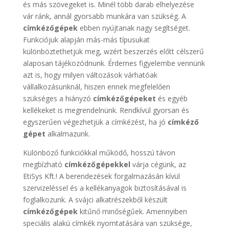
és más szövegeket is. Minél több darab elhelyezése
vár ránk, annál gyorsabb munkára van szükség. A
címkézőgépek
ebben nyújtanak nagy segítséget.
Funkciójuk alapján más-más típusukat
különböztethetjük meg, wzért beszerzés előtt célszerű
alaposan tájékozódnunk. Érdemes figyelembe vennünk
azt is, hogy milyen változások várhatóak
vállalkozásunknál, hiszen ennek megfelelően
szükséges a hiányzó
címkézőgépeket
és egyéb
kellékeket is megrendelnünk. Rendkívül gyorsan és
egyszerűen végezhetjük a címkézést, ha jó
címkéző
gépet
alkalmazunk.
Különböző funkciókkal működő, hosszú távon
megbízható
címkézőgépekkel
várja cégünk, az
EtiSys Kft.! A berendezések forgalmazásán kívül
szervizeléssel és a kellékanyagok biztosításával is
foglalkozunk. A svájci alkatrészekből készült
címkézőgépek
kitűnő minőségűek. Amennyiben
speciális alakú címkék nyomtatására van szüksége,