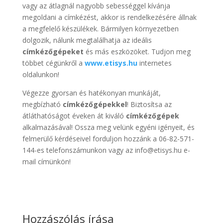
vagy az átlagnál nagyobb sebességgel kívánja
megoldani a címkézést, akkor is rendelkezésére állnak
a megfelelő készülékek. Bármilyen környezetben
dolgozik, nálunk megtalálhatja az ideális
címkézőgépeket
és más eszközöket. Tudjon meg
többet cégünkről a
www.etisys.hu
internetes
oldalunkon!
Végezze gyorsan és hatékonyan munkáját,
megbízható
címkézőgépekkel
! Biztosítsa az
átláthatóságot éveken át kiváló
címkézőgépek
alkalmazásával! Ossza meg velünk egyéni igényeit, és
felmerülő kérdéseivel forduljon hozzánk a 06-82-571-
144-es telefonszámunkon vagy az info@etisys.hu e-
mail címünkön!
Hozzászólás írása