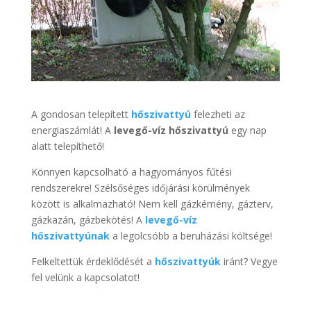
A gondosan telepített
hőszivattyú
felezheti az
energiaszámlát! A
levegő-víz hőszivattyú
egy nap
alatt telepíthető!
Könnyen kapcsolható a hagyományos fűtési
rendszerekre! Szélsőséges időjárási körülmények
között is alkalmazható! Nem kell gázkémény, gázterv,
gázkazán, gázbekötés! A
levegő-víz
hőszivattyúnak
a legolcsóbb a beruházási költsége!
Felkeltettük érdeklődését a
hőszivattyúk
iránt? Vegye
fel velünk a kapcsolatot!