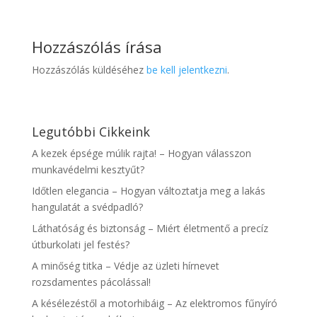
Hozzászólás írása
Hozzászólás küldéséhez
be kell jelentkezni
.
Legutóbbi Cikkeink
A kezek épsége múlik rajta! – Hogyan válasszon
munkavédelmi kesztyűt?
Időtlen elegancia – Hogyan változtatja meg a lakás
hangulatát a svédpadló?
Láthatóság és biztonság – Miért életmentő a precíz
útburkolati jel festés?
A minőség titka – Védje az üzleti hírnevet
rozsdamentes pácolással!
A késélezéstől a motorhibáig – Az elektromos fűnyíró