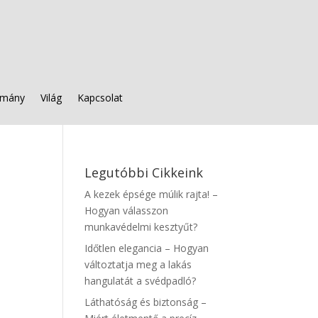
mány
Világ
Kapcsolat
Legutóbbi Cikkeink
A kezek épsége múlik rajta! –
Hogyan válasszon
munkavédelmi kesztyűt?
Időtlen elegancia – Hogyan
változtatja meg a lakás
hangulatát a svédpadló?
Láthatóság és biztonság –