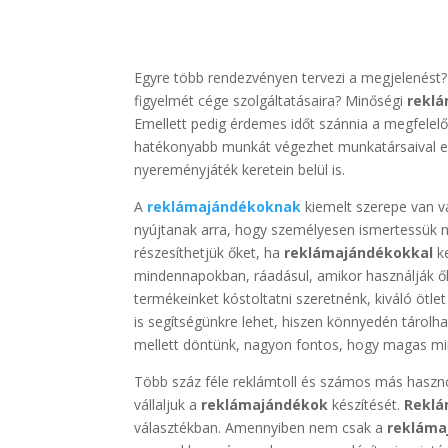
Egyre több rendezvényen tervezi a megjelenést? 
figyelmét cége szolgáltatásaira? Minőségi
rekl
Emellett pedig érdemes időt szánnia a megfelelő
hatékonyabb munkát végezhet munkatársaival e
nyereményjáték keretein belül is.
A
reklámajándékoknak
kiemelt szerepe van v
nyújtanak arra, hogy személyesen ismertessük 
részesíthetjük őket, ha
reklámajándékokkal
ke
mindennapokban, ráadásul, amikor használják ő
termékeinket kóstoltatni szeretnénk, kiváló ötlet 
is segítségünkre lehet, hiszen könnyedén tárolha
mellett döntünk, nagyon fontos, hogy magas mi
Több száz féle reklámtoll és számos más hasznos
vállaljuk a
reklámajándékok
készítését.
Reklá
választékban. Amennyiben nem csak a
reklám