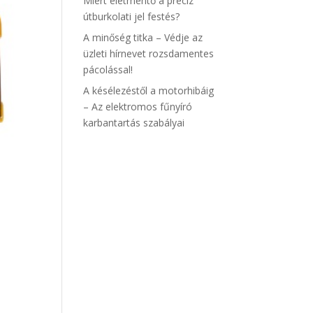
Miért életmentő a precíz
útburkolati jel festés?
A minőség titka – Védje az
üzleti hírnevet rozsdamentes
pácolással!
A késélezéstől a motorhibáig
– Az elektromos fűnyíró
karbantartás szabályai