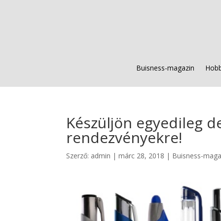
Buisness-magazin
Hobb
Készüljön egyedileg d
rendezvényekre!
Szerző:
admin
|
márc 28, 2018
|
Buisness-maga