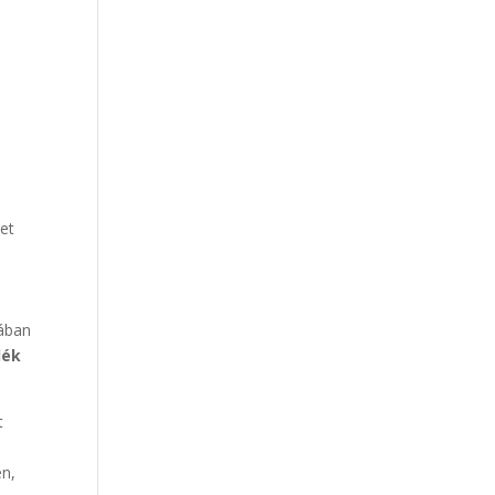
et
ában
dék
t
en,