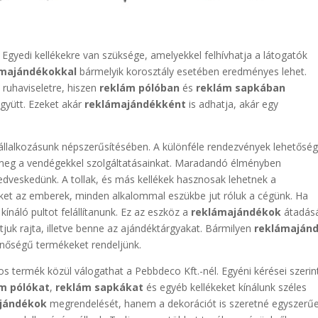
Egyedi kellékekre van szüksége, amelyekkel felhívhatja a látogatók
ámajándékokkal
bármelyik korosztály esetében eredményes lehet.
 ruhaviseletre, hiszen
reklám pólóban
és
reklám sapkában
gyütt. Ezeket akár
reklámajándékként
is adhatja, akár egy
állalkozásunk népszerűsítésében. A különféle rendezvények lehetőség
meg a vendégekkel szolgáltatásainkat. Maradandó élményben
dveskedünk. A tollak, és más kellékek hasznosak lehetnek a
ket az emberek, minden alkalommal eszükbe jut róluk a cégünk. Ha
kínáló pultot felállítanunk. Ez az eszköz a
reklámajándékok
átadás
tjuk rajta, illetve benne az ajándéktárgyakat. Bármilyen
reklámaján
nőségű termékeket rendeljünk.
 termék közül válogathat a Pebbdeco Kft.-nél. Egyéni kérései szerin
m pólókat
,
reklám sapkákat
és egyéb kellékeket kínálunk széles
ajándékok
megrendelését, hanem a dekorációt is szeretné egyszerű