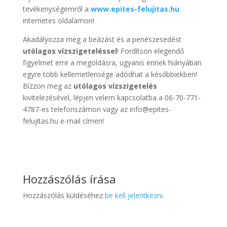
tevékenységemről a
www.epites-felujitas.hu
internetes oldalamon!
Akadályozza meg a beázást és a penészesedést
utólagos vízszigeteléssel
! Fordítson elegendő
figyelmet erre a megoldásra, ugyanis ennek hiányában
egyre több kellemetlensége adódhat a későbbiekben!
Bízzon meg az
utólagos vízszigetelés
kivitelezésével, lépjen velem kapcsolatba a 06-70-771-
4787-es telefonszámon vagy az info@epites-
felujitas.hu e-mail címen!
Hozzászólás írása
Hozzászólás küldéséhez
be kell jelentkezni
.