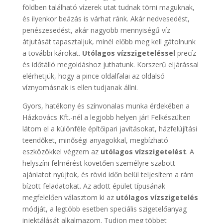
földben található vízerek utat tudnak törni maguknak,
és ilyenkor beázás is várhat ránk. Akár nedvesedést,
penészesedést, akár nagyobb mennyiségű víz
átjutását tapasztaljuk, minél előbb meg kell gátolnunk
a további károkat.
Utólagos vízszigeteléssel
precíz
és időtálló megoldáshoz juthatunk. Korszerű eljárással
elérhetjük, hogy a pince oldalfalai az oldalsó
víznyomásnak is ellen tudjanak állni.
Gyors, hatékony és színvonalas munka érdekében a
Házkovács Kft.-nél a legjobb helyen jár! Felkészülten
látom el a különféle építőipari javításokat, házfelújítási
teendőket, minőségi anyagokkal, megbízható
eszközökkel végzem az
utólagos vízszigetelést
. A
helyszíni felmérést követően személyre szabott
ajánlatot nyújtok, és rövid időn belül teljesítem a rám
bízott feladatokat. Az adott épület típusának
megfelelően választom ki az
utólagos vízszigetelés
módját, a legtöbb esetben speciális szigetelőanyag
injektálását alkalmazom. Tudjon meg többet