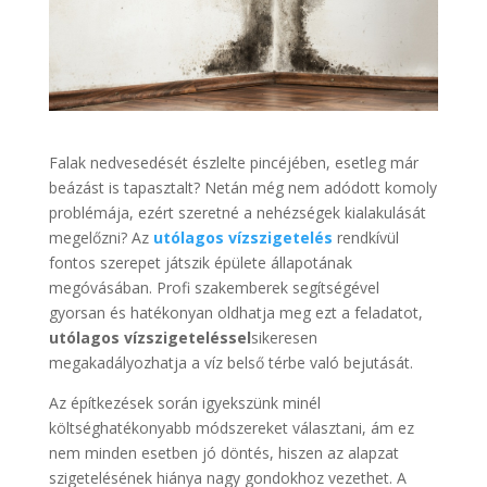
Falak nedvesedését észlelte pincéjében, esetleg már
beázást is tapasztalt? Netán még nem adódott komoly
problémája, ezért szeretné a nehézségek kialakulását
megelőzni? Az
utólagos vízszigetelés
rendkívül
fontos szerepet játszik épülete állapotának
megóvásában. Profi szakemberek segítségével
gyorsan és hatékonyan oldhatja meg ezt a feladatot,
utólagos vízszigeteléssel
sikeresen
megakadályozhatja a víz belső térbe való bejutását.
Az építkezések során igyekszünk minél
költséghatékonyabb módszereket választani, ám ez
nem minden esetben jó döntés, hiszen az alapzat
szigetelésének hiánya nagy gondokhoz vezethet. A