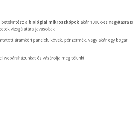
 betekintést: a
biológiai mikroszkópok
akár 1000x-es nagyításra is
zetek vizsgálatára javasoltak!
mtatott áramköri panelek, kövek, pénzérmék, vagy akár egy bogár
fel webáruházunkat és vásárolja meg tőlünk!