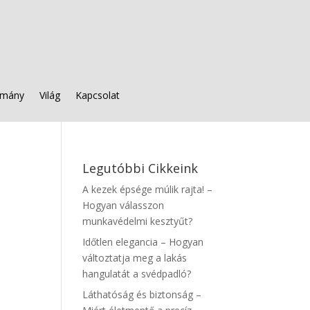
mány
Világ
Kapcsolat
Legutóbbi Cikkeink
A kezek épsége múlik rajta! –
Hogyan válasszon
munkavédelmi kesztyűt?
Időtlen elegancia – Hogyan
változtatja meg a lakás
hangulatát a svédpadló?
Láthatóság és biztonság –