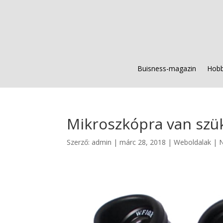
Buisness-magazin
Hobb
Mikroszkópra van szü
Szerző:
admin
|
márc 28, 2018
|
Weboldalak
|
N