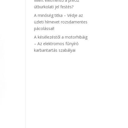
Miért életmentő a precíz
útburkolati jel festés?
A minőség titka – Védje az
üzleti hírnevet rozsdamentes
pácolással!
A késélezéstől a motorhibáig
– Az elektromos fűnyíró
karbantartás szabályai