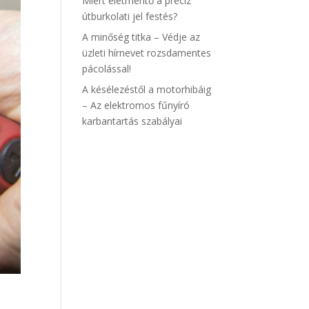
Miért életmentő a precíz
útburkolati jel festés?
A minőség titka – Védje az
üzleti hírnevet rozsdamentes
pácolással!
A késélezéstől a motorhibáig
– Az elektromos fűnyíró
karbantartás szabályai