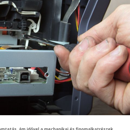
mtatás, ám idővel a mechanikai és finomalkatrészek