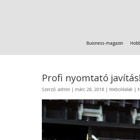
Buisness-magazin
Hobb
Profi nyomtató javítás
Szerző:
admin
|
márc 28, 2018
|
Weboldalak
|
N