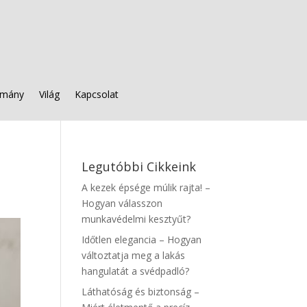
mány
Világ
Kapcsolat
Legutóbbi Cikkeink
A kezek épsége múlik rajta! –
Hogyan válasszon
munkavédelmi kesztyűt?
Időtlen elegancia – Hogyan
változtatja meg a lakás
hangulatát a svédpadló?
Láthatóság és biztonság –