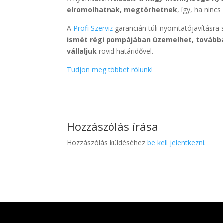
elromolhatnak, megtörhetnek
, így, ha ninc
A
Profi Szerviz
garancián túli nyomtatójavításra
ismét régi pompájában üzemelhet, továbbá 
vállaljuk
rövid határidővel.
Tudjon meg többet rólunk!
Hozzászólás írása
Hozzászólás küldéséhez
be kell jelentkezni
.