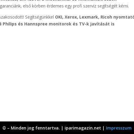
s garanciánk, első körben érdemes egy profi szerviz segítségét kérni.
 szakosodott! Segítségünkkel
OKI, Xerox, Lexmark, Ricoh nyomtat
Philips és Hannspree monitorok és TV-k javítását is
© – Minden jog fenntartva. | iparimagazin.net |
Impresszum