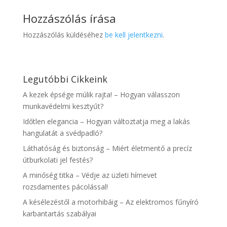
Hozzászólás írása
Hozzászólás küldéséhez
be kell jelentkezni
.
Legutóbbi Cikkeink
A kezek épsége múlik rajta! – Hogyan válasszon
munkavédelmi kesztyűt?
Időtlen elegancia – Hogyan változtatja meg a lakás
hangulatát a svédpadló?
Láthatóság és biztonság – Miért életmentő a precíz
útburkolati jel festés?
A minőség titka – Védje az üzleti hírnevet
rozsdamentes pácolással!
A késélezéstől a motorhibáig – Az elektromos fűnyíró
karbantartás szabályai