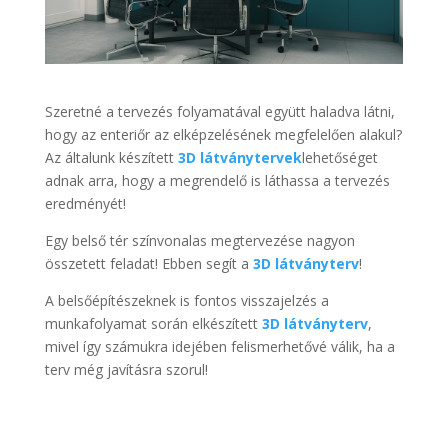
Szeretné a tervezés folyamatával együtt haladva látni,
hogy az enteriőr az elképzelésének megfelelően alakul?
Az általunk készített
3D látványtervek
lehetőséget
adnak arra, hogy a megrendelő is láthassa a tervezés
eredményét!
Egy belső tér színvonalas megtervezése nagyon
összetett feladat! Ebben segít a
3D látványterv
!
A belsőépítészeknek is fontos visszajelzés a
munkafolyamat során elkészített
3D látványterv
,
mivel így számukra idejében felismerhetővé válik, ha a
terv még javításra szorul!