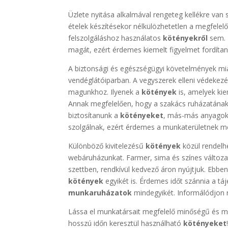
Üzlete nyitása alkalmával rengeteg kellékre van 
ételek készítésekor nélkülözhetetlen a megfele
felszolgáláshoz használatos
kötényekről
sem.
magát, ezért érdemes kiemelt figyelmet fordítan
A biztonsági és egészségügyi követelmények mia
vendéglátóiparban. A vegyszerek elleni védekezés
magunkhoz. Ilyenek a
kötények
is, amelyek kie
Annak megfelelően, hogy a szakács ruházatának 
biztosítanunk a
kötényeket
, más-más anyagok 
szolgálnak, ezért érdemes a munkaterületnek me
Különböző kivitelezésű
kötények
közül rendelh
webáruházunkat. Farmer, sima és színes változa
szettben, rendkívül kedvező áron nyújtjuk. Ebbe
kötények
egyikét is. Érdemes időt szánnia a t
munkaruházatok
mindegyikét. Informálódjon 
Lássa el munkatársait megfelelő minőségű és 
hosszú időn keresztül használható
kötényeket