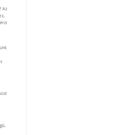
? Az
ez,
érzi
tünk
es
most
agú,