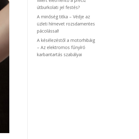
Miért életmentő a precíz
útburkolati jel festés?
A minőség titka – Védje az
üzleti hírnevet rozsdamentes
pácolással!
A késélezéstől a motorhibáig
– Az elektromos fűnyíró
karbantartás szabályai