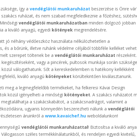
szüksége, így a
vendéglátói munkaruházat
beszerzése is Önre vár
lő szakács ruházat, és nem szabad megfeledkeznie a főzéshez, sütésh
 Minőségi
vendéglátói munkaruházatban
minden dolgozó jobban 
ia a kiváló anyagú, egyedi
kötények
megrendelésére.
tt jó néhány védőeszköz használata nélkülözhetetlen a
, és a bőrünk, illetve ruhánk védelme céljából többféle kelléket vehe
melt szerepet töltenek be a
vendéglátói munkaruházat
részeként.
kiegészítéseként, vagy a pincérek, pultosok munkája során szükség
közül válogathatunk. Sőt a kereskedelemben is hatékony kellékként
gfelelő, kiváló anyagú
kötényeket
körültekintően kiválasztanunk.
eti meg a legmegfelelőbb termékeket, ha felkeresi Kávai Design
tok közül igényelheti a minőségi
kötényeket
. A szakács ruházatot 
n megtalálhatja a szakácskabátot, a szakácsnadrágot, valamint a
ájékozódásra, ugyanis könnyedén beszerezheti nálunk a
vendéglátói
részletesen áruinkról a
www.kavaichef.hu
weboldalunkon!
mennyiségű
vendéglátói munkaruházattal
! Biztosítsa a kiváló any
! Válogasson széles termékkínálatunkból, és rendeljen egyedi kivitelű,