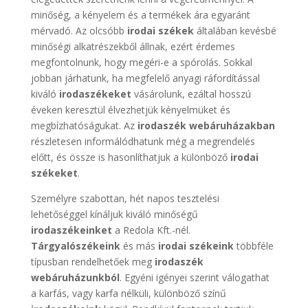
minőség, a kényelem és a termékek ára egyaránt
mérvadó. Az olcsóbb
irodai székek
általában kevésbé
minőségi alkatrészekből állnak, ezért érdemes
megfontolnunk, hogy megéri-e a spórolás. Sokkal
jobban járhatunk, ha megfelelő anyagi ráfordítással
kiváló
irodaszékeket
vásárolunk, ezáltal hosszú
éveken keresztül élvezhetjük kényelmüket és
megbízhatóságukat. Az
irodaszék webáruházakban
részletesen informálódhatunk még a megrendelés
előtt, és össze is hasonlíthatjuk a különböző
irodai
székeket
.
Személyre szabottan, hét napos tesztelési
lehetőséggel kínáljuk kiváló minőségű
irodaszékeinket
a Redola Kft.-nél.
Tárgyalószékeink
és más
irodai székeink
többféle
típusban rendelhetőek meg
irodaszék
webáruházunkból
. Egyéni igényei szerint válogathat
a karfás, vagy karfa nélküli, különböző színű