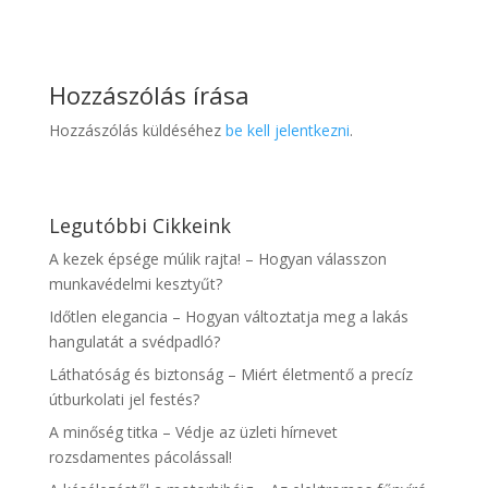
Hozzászólás írása
Hozzászólás küldéséhez
be kell jelentkezni
.
Legutóbbi Cikkeink
A kezek épsége múlik rajta! – Hogyan válasszon
munkavédelmi kesztyűt?
Időtlen elegancia – Hogyan változtatja meg a lakás
hangulatát a svédpadló?
Láthatóság és biztonság – Miért életmentő a precíz
útburkolati jel festés?
A minőség titka – Védje az üzleti hírnevet
rozsdamentes pácolással!