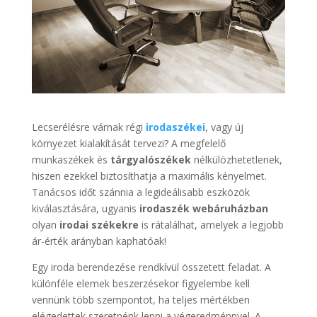
Lecserélésre várnak régi
irodaszékei
, vagy új
környezet kialakítását tervezi? A megfelelő
munkaszékek és
tárgyalószékek
nélkülözhetetlenek,
hiszen ezekkel biztosíthatja a maximális kényelmet.
Tanácsos időt szánnia a legideálisabb eszközök
kiválasztására, ugyanis
irodaszék webáruházban
olyan
irodai székekre
is rátalálhat, amelyek a legjobb
ár-érték arányban kaphatóak!
Egy iroda berendezése rendkívül összetett feladat. A
különféle elemek beszerzésekor figyelembe kell
vennünk több szempontot, ha teljes mértékben
elégedettek szeretnénk lenni a végeredménnyel. A