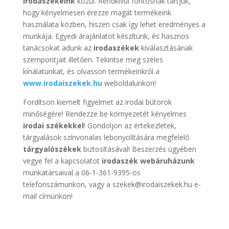
irodaszékeink
közül. Rendkívül fontosnak tartjuk,
hogy kényelmesen érezze magát termékeink
használata közben, hiszen csak így lehet eredményes a
munkája. Egyedi árajánlatot készítünk, és hasznos
tanácsokat adunk az
irodaszékek
kiválasztásának
szempontjait illetően. Tekintse meg széles
kínálatunkat, és olvasson termékeinkről a
www.irodaiszekek.hu
weboldalunkon!
Fordítson kiemelt figyelmet az irodai bútorok
minőségére! Rendezze be környezetét kényelmes
irodai székekkel
! Gondoljon az értekezletek,
tárgyalások színvonalas lebonyolítására megfelelő
tárgyalószékek
biztosításával! Beszerzés ügyében
vegye fel a kapcsolatot
irodaszék webáruházunk
munkatársaival a 06-1-361-9395-ös
telefonszámunkon, vagy a szekek@irodaiszekek.hu e-
mail címünkön!