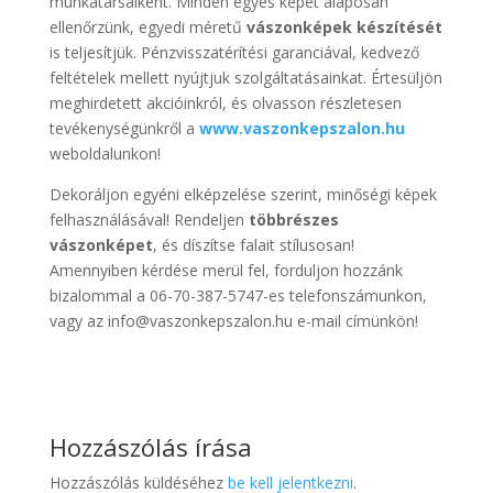
munkatársaiként. Minden egyes képet alaposan
ellenőrzünk, egyedi méretű
vászonképek készítését
is teljesítjük. Pénzvisszatérítési garanciával, kedvező
feltételek mellett nyújtjuk szolgáltatásainkat. Értesüljön
meghirdetett akcióinkról, és olvasson részletesen
tevékenységünkről a
www.vaszonkepszalon.hu
weboldalunkon!
Dekoráljon egyéni elképzelése szerint, minőségi képek
felhasználásával! Rendeljen
többrészes
vászonképet
, és díszítse falait stílusosan!
Amennyiben kérdése merül fel, forduljon hozzánk
bizalommal a 06-70-387-5747-es telefonszámunkon,
vagy az info@vaszonkepszalon.hu e-mail címünkön!
Hozzászólás írása
Hozzászólás küldéséhez
be kell jelentkezni
.