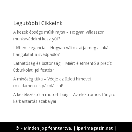
Legutóbbi Cikkeink
A kezek épsége múlik rajta! – Hogyan válasszon
munkavédelmi kesztyűt?
Időtlen elegancia – Hogyan változtatja meg a lakás
hangulatát a svédpadló?
Láthatóság és biztonság – Miért életmentő a precíz
útburkolati jel festés?
A minőség titka – Védje az üzleti hírnevet
rozsdamentes pácolással!
A késélezéstől a motorhibáig – Az elektromos fűnyíró
karbantartás szabályai
© – Minden jog fenntartva. | iparimagazin.net |