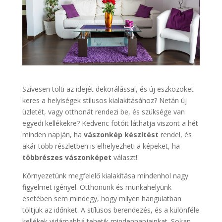
Szívesen tölti az idejét dekorálással, és új eszközöket
keres a helyiségek stílusos kialakításához? Netán új
üzletét, vagy otthonát rendezi be, és szüksége van
egyedi kellékekre? Kedvenc fotóit láthatja viszont a hét
minden napján, ha
vászonkép készítést
rendel, és
akár több részletben is elhelyezheti a képeket, ha
többrészes vászonképet
választ!
Környezetünk megfelelő kialakítása mindenhol nagy
figyelmet igényel. Otthonunk és munkahelyünk
esetében sem mindegy, hogy milyen hangulatban
töltjük az időnket. A stílusos berendezés, és a különféle
kellékek vidámabbá tehetik mindennapjainkat. Sokan