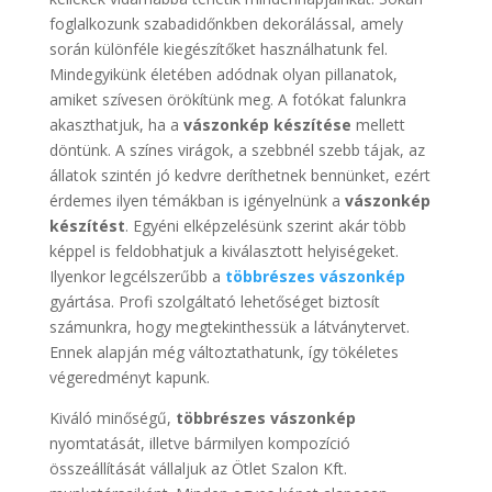
foglalkozunk szabadidőnkben dekorálással, amely
során különféle kiegészítőket használhatunk fel.
Mindegyikünk életében adódnak olyan pillanatok,
amiket szívesen örökítünk meg. A fotókat falunkra
akaszthatjuk, ha a
vászonkép készítése
mellett
döntünk. A színes virágok, a szebbnél szebb tájak, az
állatok szintén jó kedvre deríthetnek bennünket, ezért
érdemes ilyen témákban is igényelnünk a
vászonkép
készítést
. Egyéni elképzelésünk szerint akár több
képpel is feldobhatjuk a kiválasztott helyiségeket.
Ilyenkor legcélszerűbb a
többrészes vászonkép
gyártása. Profi szolgáltató lehetőséget biztosít
számunkra, hogy megtekinthessük a látványtervet.
Ennek alapján még változtathatunk, így tökéletes
végeredményt kapunk.
Kiváló minőségű,
többrészes vászonkép
nyomtatását, illetve bármilyen kompozíció
összeállítását vállaljuk az Ötlet Szalon Kft.