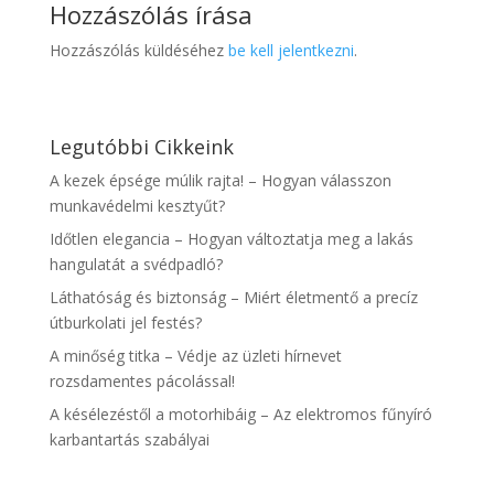
Hozzászólás írása
Hozzászólás küldéséhez
be kell jelentkezni
.
Legutóbbi Cikkeink
A kezek épsége múlik rajta! – Hogyan válasszon
munkavédelmi kesztyűt?
Időtlen elegancia – Hogyan változtatja meg a lakás
hangulatát a svédpadló?
Láthatóság és biztonság – Miért életmentő a precíz
útburkolati jel festés?
A minőség titka – Védje az üzleti hírnevet
rozsdamentes pácolással!
A késélezéstől a motorhibáig – Az elektromos fűnyíró
karbantartás szabályai