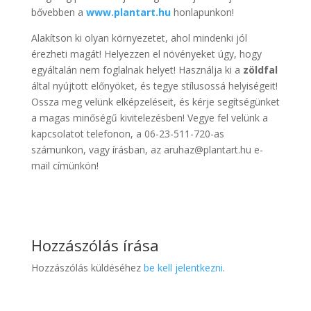
bővebben a
www.plantart.hu
honlapunkon!
Alakítson ki olyan környezetet, ahol mindenki jól
érezheti magát! Helyezzen el növényeket úgy, hogy
egyáltalán nem foglalnak helyet! Használja ki a
zöldfal
által nyújtott előnyöket, és tegye stílusossá helyiségeit!
Ossza meg velünk elképzeléseit, és kérje segítségünket
a magas minőségű kivitelezésben! Vegye fel velünk a
kapcsolatot telefonon, a 06-23-511-720-as
számunkon, vagy írásban, az aruhaz@plantart.hu e-
mail címünkön!
Hozzászólás írása
Hozzászólás küldéséhez
be kell jelentkezni
.