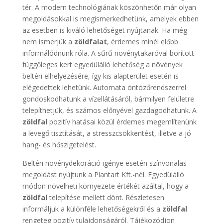
tér. A modern technológiának köszönhetőn már olyan
megoldásokkal is megismerkedhetünk, amelyek ebben
az esetben is kiváló lehetőséget nyújtanak. Ha még
nem ismerjük a
zöldfalat
, érdemes minél előbb
informálódnunk róla. A sűrű növénytakaróval borított
függőleges kert egyedülálló lehetőség a növények
beltéri elhelyezésére, így kis alapterület esetén is
elégedettek lehetünk. Automata öntözőrendszerrel
gondoskodhatunk a vízellátásáról, bármilyen felületre
telepíthetjük, és számos előnyével gazdagodhatunk. A
zöldfal
pozitív hatásai közül érdemes megemlítenünk
a levegő tisztítását, a stresszcsökkentést, illetve a jó
hang- és hőszigetelést.
Beltéri növénydekoráció igénye esetén színvonalas
megoldást nyújtunk a Plantart Kft.-nél. Egyedülálló
módon növelheti környezete értékét azáltal, hogy a
zöldfal
telepítése mellett dönt. Részletesen
informáljuk a különféle lehetőségekről és a
zöldfal
rengeteg pozitív tulajdonságáról. Tájékozódjon