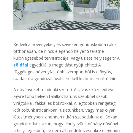
Kedveli a növényeket, és szívesen gondoskodna róluk
otthonában, de nincs elegendő helye? Szeretné
különlegesebbé tenni irodája, vagy üzlete helyiségeit? A
zöldfal
egyedülálló megoldást nyújt ehhez! A
függőleges növényfal több szempontból is előnyös,
ráadásul a gondozásával sem kell különösen törődnie.
A növényeket mindenki szereti. A tavasz közeledtével
egyre több helyen találkozhatunk szebbnél szebb
virágokkal, fákkal és bokrokkal. A legtöbben rengeteg
időt töltünk irodánkban, üzletünkben, vagy más olyan
létesítményben, ahonnan ritkán szabadulunk el. Sokan
gondolkodunk azon, hogy elhelyezünk néhány növényt
a helyiségekben, de nem áll rendelkezésünkre elegendő