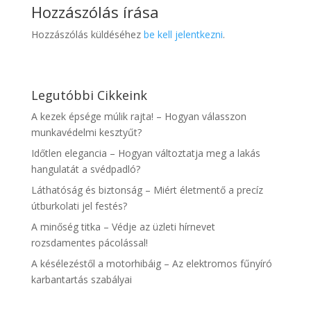
Hozzászólás írása
Hozzászólás küldéséhez
be kell jelentkezni
.
Legutóbbi Cikkeink
A kezek épsége múlik rajta! – Hogyan válasszon
munkavédelmi kesztyűt?
Időtlen elegancia – Hogyan változtatja meg a lakás
hangulatát a svédpadló?
Láthatóság és biztonság – Miért életmentő a precíz
útburkolati jel festés?
A minőség titka – Védje az üzleti hírnevet
rozsdamentes pácolással!
A késélezéstől a motorhibáig – Az elektromos fűnyíró
karbantartás szabályai