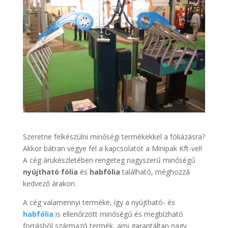
Szeretne felkészülni minőségi termékekkel a fóliázásra?
Akkor bátran vegye fel a kapcsolatot a Minipak Kft-vel!
A cég árukészletében rengeteg nagyszerű minőségű
nyújtható fólia
és
habfólia
található, méghozzá
kedvező árakon.
A cég valamennyi terméke, így a nyújtható- és
habfólia
is ellenőrzött minőségű és megbízható
forrásból származó termék, ami garantáltan nagy