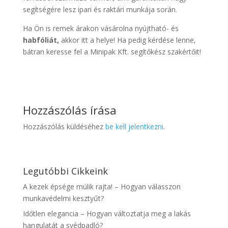
segítségére lesz ipari és raktári munkája során.
Ha Ön is remek árakon vásárolna nyújtható- és
habfóliát,
akkor itt a helye! Ha pedig kérdése lenne,
bátran keresse fel a Minipak Kft. segítőkész szakértőit!
Hozzászólás írása
Hozzászólás küldéséhez
be kell jelentkezni
.
Legutóbbi Cikkeink
A kezek épsége múlik rajta! – Hogyan válasszon
munkavédelmi kesztyűt?
Időtlen elegancia – Hogyan változtatja meg a lakás
hangulatát a svédpadló?