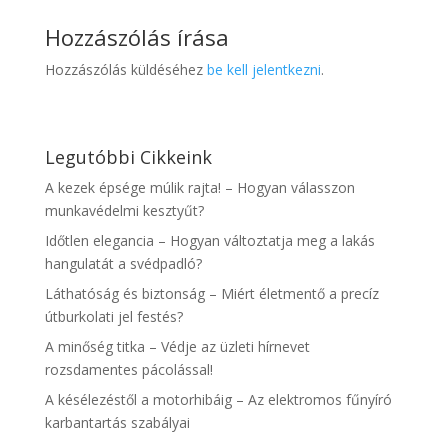
Hozzászólás írása
Hozzászólás küldéséhez
be kell jelentkezni
.
Legutóbbi Cikkeink
A kezek épsége múlik rajta! – Hogyan válasszon
munkavédelmi kesztyűt?
Időtlen elegancia – Hogyan változtatja meg a lakás
hangulatát a svédpadló?
Láthatóság és biztonság – Miért életmentő a precíz
útburkolati jel festés?
A minőség titka – Védje az üzleti hírnevet
rozsdamentes pácolással!
A késélezéstől a motorhibáig – Az elektromos fűnyíró
karbantartás szabályai