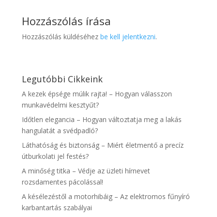
Hozzászólás írása
Hozzászólás küldéséhez
be kell jelentkezni
.
Legutóbbi Cikkeink
A kezek épsége múlik rajta! – Hogyan válasszon
munkavédelmi kesztyűt?
Időtlen elegancia – Hogyan változtatja meg a lakás
hangulatát a svédpadló?
Láthatóság és biztonság – Miért életmentő a precíz
útburkolati jel festés?
A minőség titka – Védje az üzleti hírnevet
rozsdamentes pácolással!
A késélezéstől a motorhibáig – Az elektromos fűnyíró
karbantartás szabályai