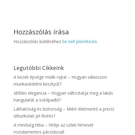
Hozzászólás írása
Hozzászólás küldéséhez
be kell jelentkezni
.
Legutóbbi Cikkeink
A kezek épsége múlik rajta! – Hogyan válasszon
munkavédelmi kesztyűt?
Időtlen elegancia – Hogyan változtatja meg a lakás
hangulatát a svédpadló?
Láthatóság és biztonság – Miért életmentő a precíz
útburkolati jel festés?
A minőség titka – Védje az üzleti hírnevet
rozsdamentes pácolással!