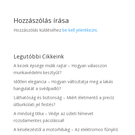
Hozzászólás írása
Hozzászólás küldéséhez
be kell jelentkezni
.
Legutóbbi Cikkeink
A kezek épsége múlik rajta! – Hogyan válasszon
munkavédelmi kesztyűt?
Időtlen elegancia – Hogyan változtatja meg a lakás
hangulatát a svédpadló?
Láthatóság és biztonság – Miért életmentő a precíz
útburkolati jel festés?
A minőség titka – Védje az üzleti hírnevet
rozsdamentes pácolással!
A késélezéstől a motorhibáig – Az elektromos fűnyíró